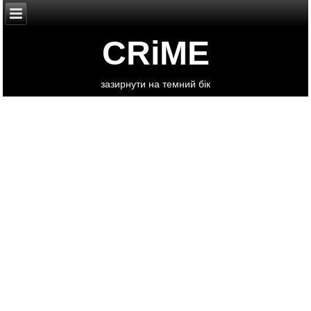
CRiME
зазирнути на темний бік