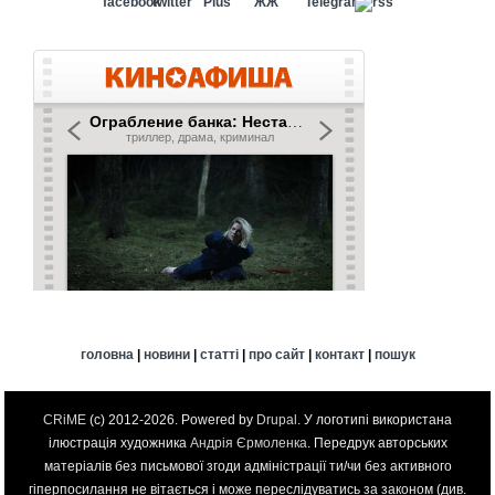
головна
|
новини
|
статті
|
про сайт
|
контакт
|
пошук
CRiME
(c) 2012-2026. Powered by
Drupal
. У логотипі використана
ілюстрація художника
Андрія Єрмоленка
. Передрук авторських
матеріалів без письмової згоди адміністрації ти/чи без активного
гіперпосилання не вітається і може переслідуватись за законом (див.