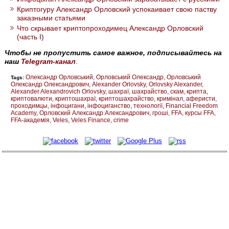
Криптогуру Александр Орловский успокаивает свою паству
заказными статьями
Что скрывает криптопроходимец Александр Орловский
(часть I)
Чтобы не пропустить самое важное, подписывайтесь на
наш
Telegram-канал
.
Олександр Орловський
Орловський Олександр
Орловський
Tags:
Олександр Олександрович
Alexander Orlovsky
Orlovsky Alexander
Alexander Alexandrovich Orlovsky
шахраї
шахрайство
скам
крипта
криптовалюти
криптошахраї
криптошахрайство
кримінал
аферисти
проходимцы
інфоцигани
інфоциганство
технології
Financial Freedom
Academy
Орловский Александр Александрович
гроші
FFA
курсы FFA
FFA-академія
Veles
Veles Finance
crime