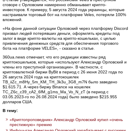
сговоре с Орловским намеренно обманывает крипто-
инвесторов. К примеру, 5 августа 2024 года украинцы, которые
настраивали торговый бот на платформе Veles, потеряли 100%
вложений.
«На фоне данной ситуации Орловский через платформу Discord
призвал людей потерявших деньги, оформлять кредиты под
залог в виде крипто-валюты на крипто-кошельках, с целью
привлечения денежных средств для обеспечения торгового
бота на платформе VELES», - сказано в статье.
360ua.news отмечает, что его редакции известны ряд
криптокошельков, которые «используют Александр Орловский и
члены его преступной организации». В частности, с
криптовалютной биржи ByBit в период с 26 июня 2022 года по
26 августа 2024 года на криптокошелек
TB_iiZc_m8Hy_5m_KM_TH_3k3u_3G8_m7N было заведено
$1.615.71. А через биржу Binance на кошелек
TC_Z6c_c39_cA2_6fM_g1ms_Ma_Vo_N_zT (в период с
03.05.2023-го по 26.08.2024 года) было заведено $215.955
долларов США.
В тему:
«Криптопроповедник» Александр Орловский купил «очень
престижную» премию
Инфоцыган Александр Орловский зарабатывает с русскими