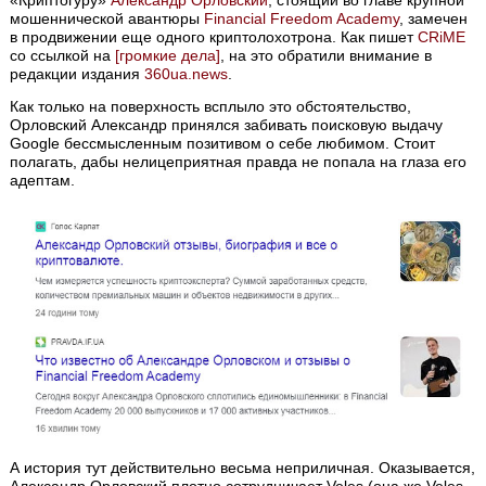
мошеннической авантюры
Financial Freedom Academy
, замечен
в продвижении еще одного криптолохотрона. Как пишет
CRiME
со ссылкой на
[громкие дела]
, на это обратили внимание в
редакции издания
360ua.news
.
Как только на поверхность всплыло это обстоятельство,
Орловский Александр принялся забивать поисковую выдачу
Google бессмысленным позитивом о себе любимом. Стоит
полагать, дабы нелицеприятная правда не попала на глаза его
адептам.
А история тут действительно весьма неприличная. Оказывается,
Александр Орловский плотно сотрудничает Veles (она же Veles