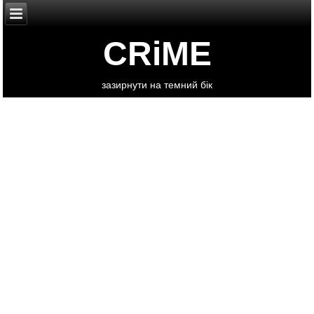
CRiME
зазирнути на темний бік