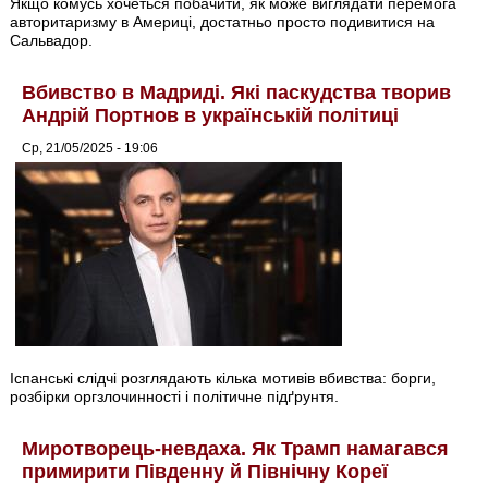
Якщо комусь хочеться побачити, як може виглядати перемога
авторитаризму в Америці, достатньо просто подивитися на
Сальвадор.
Вбивство в Мадриді. Які паскудства творив
Андрій Портнов в українській політиці
Ср, 21/05/2025 - 19:06
Іспанські слідчі розглядають кілька мотивів вбивства: борги,
розбірки оргзлочинності і політичне підґрунтя.
Миротворець-невдаха. Як Трамп намагався
примирити Південну й Північну Кореї