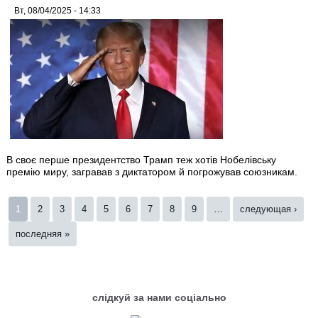
Вт, 08/04/2025 - 14:33
В своє перше президентство Трамп теж хотів Нобелівську
премію миру, загравав з диктатором й погрожував союзникам.
Страницы
1
2
3
4
5
6
7
8
9
…
следующая ›
последняя »
слідкуй за нами соціально