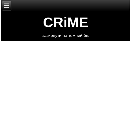
CRiME
зазирнути на темний бік