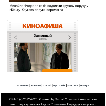
Михайло Федоров хотів подолати кругову поруку у
війську. Кругова порука перемогла.
головна
|
новини
|
статті
|
про сайт
|
контакт
|
пошук
CRiME
(c) 2012-2026. Powered by
Drupal
. У логотипі використана
ілюстрація художника
Андрія Єрмоленка
. Передрук авторських