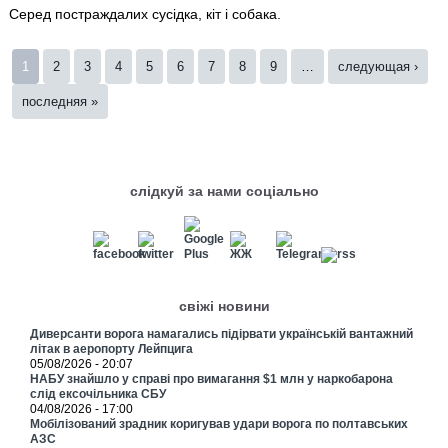
Серед постраждалих сусідка, кіт і собака.
Страницы
1
2
3
4
5
6
7
8
9
…
следующая ›
последняя »
слідкуй за нами соціально
свіжі новини
Диверсанти ворога намагались підірвати українській вантажний
літак в аеропорту Лейпцига
05/08/2026 - 20:07
НАБУ знайшло у справі про вимагання $1 млн у наркобарона
слід ексочільника СБУ
04/08/2026 - 17:00
Мобілізований зрадник коригував удари ворога по полтавських
АЗС