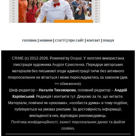
головна
|
новини
|
статті
|
про сайт
|
контакт
|
пошук
CRiME
(c) 2012-2026. Powered by
Drupal
. У логотипі використана
ілюстрація художника
Андрія Єрмоленка
. Передрук авторських
матеріалів без письмової згоди адміністрації ти/чи без активного
гіперпосилання не вітається і може переслідуватись за законом (див.
>>
обмеження
).
Шеф-редактор –
Наталія Тихомирова
, головний редактор –
Андрій
Карпінський
. Редакція і контакти
тут
. Дякуємо за те, що читаєте.
Матеріали, помічені як «реклама», «особиста думка» и тому подібне,
публікуються на умовах реклами. За достовірність інформації,
викладеної в них, відповідає рекламодавець.
Політика конфіденційності, захист персональних даних та файли
cookies
.