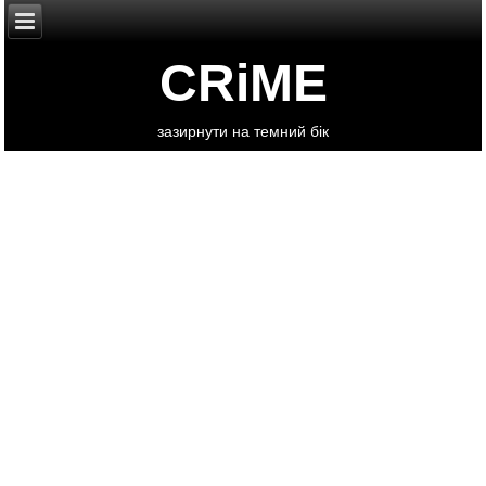
CRiME
зазирнути на темний бік