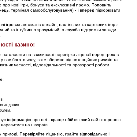
про нові ігри, бонуси та ексклюзивні промо. Поповніть
нець, термінал самообслуговування) - і вперед підкорювати
і ігрових автоматів онлайн, настільних та карткових ігор з
чний та інтуїтивно зрозумілий, а служба підтримки завжди
.
йності казино!
наголосити на важливості перевірки ліцензії перед грою в
 вас багато часу, зате вбереже від потенційних ризиків та
оказник чесності, відповідальності та прозорості роботи
е:
в.
стих даних.
облем.
вує інформацію про неї - краще обійти такий сайт стороною.
у наразитися на шахраїв!
пригоді. Перевіряйте ліцензію, грайте відповідально і