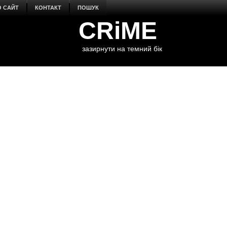
О САЙТ
КОНТАКТ
ПОШУК
CRiME
зазирнути на темний бік