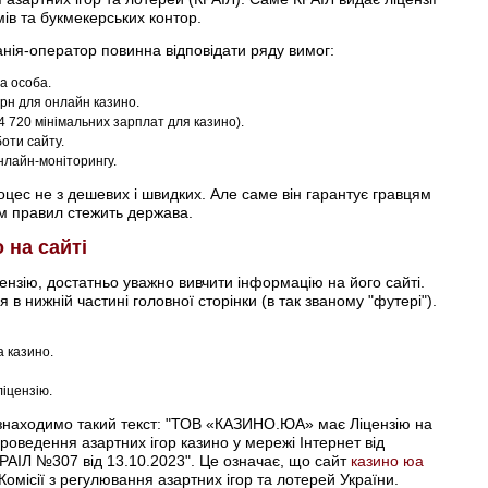
ів та букмекерських контор.
анія-оператор повинна відповідати ряду вимог:
а особа.
рн для онлайн казино.
4 720 мінімальних зарплат для казино).
оти сайту.
нлайн-моніторингу.
роцес не з дешевих і швидких. Але саме він гарантує гравцям
ям правил стежить держава.
 на сайті
ензію, достатньо уважно вивчити інформацію на його сайті.
 в нижній частині головної сторінки (в так званому "футері").
 казино.
іцензію.
 знаходимо такий текст: "ТОВ «КАЗИНО.ЮА» має Ліцензію на
проведення азартних ігор казино у мережі Інтернет від
КРАІЛ №307 від 13.10.2023". Це означає, що сайт
казино юа
Комісії з регулювання азартних ігор та лотерей України.