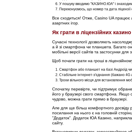
У пошуку вводимо "КАЗИНО.ЮА" і знаходим
Переконуємось, що номер та дата ліцензії 
Все сходиться! Отже, Casino UA працює л
азартних ігор.
Як грати в ліцензійних казин
Сучасні технології дозволяють насолод
а й зі смартфона чи планшета. Багато о
мобільні версії сайтів та застосунки для з
Щоб почати грати на гроші в ліцензійному
Смартфон або планшет на базі Андроїд чи
Стабільне інтернет-з'єднання (бажано 4G а
Трохи вільного місця для встановлення моб
Спочатку перевірте, чи підтримує обране
його у браузері свого смартфона. Якщо с
чудово, можна грати прямо в браузері.
Але для ще більш комфортного досвіду 
посилання на нього є на головній сторінц
"Додаток". Додаток ЮА Казино, наприкла
сайту.
Встановивши додаток, зареєструйтеся або 