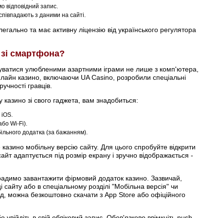
о відповідний запис.
співпадають з даними на сайті.
егально та має активну ліцензію від українського регулятора
о зі смартфона?
жуватися улюбленими азартними іграми не лише з комп'ютера,
нлайн казино, включаючи UA Casino, розробили спеціальні
ручності гравців.
 казино зі свого гаджета, вам знадобиться:
 iOS.
бо Wi-Fi).
ільного додатка (за бажанням).
 казино мобільну версію сайту. Для цього спробуйте відкрити
айт адаптується під розмір екрану і зручно відображається -
радимо завантажити фірмовий додаток казино. Зазвичай,
і сайту або в спеціальному розділі "Мобільна версія" чи
д, можна безкоштовно скачати з App Store або офіційного
увійдіть в свій обліковий запис. Обов'язково ввімкніть push-