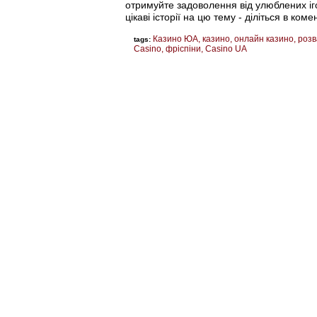
отримуйте задоволення від улюблених іг
цікаві історії на цю тему - діліться в к
Казино ЮА
казино
онлайн казино
розв
tags:
Casino
фріспіни
Casino UA