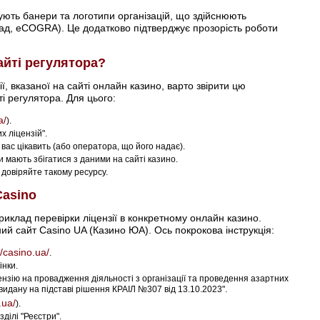
щують банери та логотипи організацій, що здійснюють
лад, eCOGRA). Це додатково підтверджує прозорість роботи
айті регулятора?
ї, вказаної на сайті онлайн казино, варто звірити цю
і регулятора. Для цього:
a/
).
х ліцензій".
 вас цікавить (або оператора, що його надає).
ни мають збігатися з даними на сайті казино.
е довіряйте такому ресурсу.
Casino
иклад перевірки ліцензії в конкретному онлайн казино.
ий сайт Casino UA (Казино ЮА). Ось покрокова інструкція:
//casino.ua/
.
інки.
зію на провадження діяльності з організації та проведення азартних
, видану на підставі рішення КРАІЛ №307 від 13.10.2023".
.ua/
).
ділі "Реєстри".