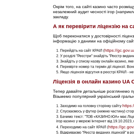
Окрім того, на сайті казино часто розмі
незалежний аудит чесності ігор (наприк
закладу.
А як перевірити ліцензію на с
Щоб переконатися у достовірності ліцензі
інформацію з даними на офіційному сайт
https://gc.gov.u
Перейдіть на сайт КРАІЛ (
У розділі "Реєстри" знайдіть "Реєстр видани
Знайдіть у списку назву онлайн казино, яке
Перевірте номер та термін дії ліцензії. Во
Якщо ліцензія відсутня в реєстрі КРАІЛ - н
Ліцензія в онлайн казино UA 
Тепер давайте детальніше розглянемо пр
Візьмемо популярний український гральн
https:
Заходимо на головну сторінку сайту
Спускаємось у футер (нижню частину) стор
Бачимо текст: "ТОВ «КАЗИНО.ЮА» має Ліцен
ігор казино у мережі Інтернет від 19.10.2023
https://gc.gov
Переходимо на сайт КРАІЛ (
Відкриваємо "Реєстр виданих ліцензій" в роз