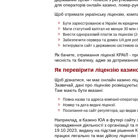
для операторів онлайн казино, покер-рум
Щоб отримати українську ліцензію, комп
Бути зареєстрованою в Україні як юридичн
Мати статутний капітал не менше 30 млн г
Внести одноразовий платіж за ліцензію (2
Забезпечити сервера та домен UA для роб
Інтегрувати сайт з державною системою о
Як бачите, отримання ліцензії КРАІЛ - п
чесність та безпеку, адже за дотриманн
Як перевірити ліцензію казино
Щоб дізнатися, чи має онлайн казино ліц
Зазвичай, дані про ліцензію розміщуються
Там мають бути вказані:
Повна назва та адреса компанії-оператора
Номер та дата видачі ліцензії.
Посилання на сайт регулятора, що видав л
Наприклад, в Казино ЮА в футері сайту
провадження діяльності з організації та 
19.10.2023, видану на підставі рішення 
працює легально та має дійсну ліцензію 