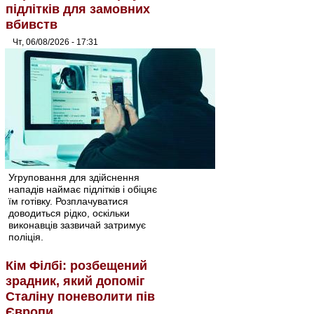
підлітків для замовних
вбивств
Чт, 06/08/2026 - 17:31
Угруповання для здійснення
нападів наймає підлітків і обіцяє
їм готівку. Розплачуватися
доводиться рідко, оскільки
виконавців зазвичай затримує
поліція.
Кім Філбі: розбещений
зрадник, який допоміг
Сталіну поневолити пів
Європи