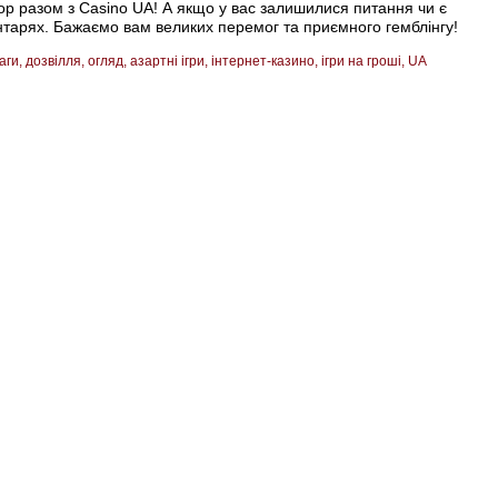
ор разом з Casino UA! А якщо у вас залишилися питання чи є
оментарях. Бажаємо вам великих перемог та приємного гемблінгу!
аги
дозвілля
огляд
азартні ігри
інтернет-казино
ігри на гроші
UA