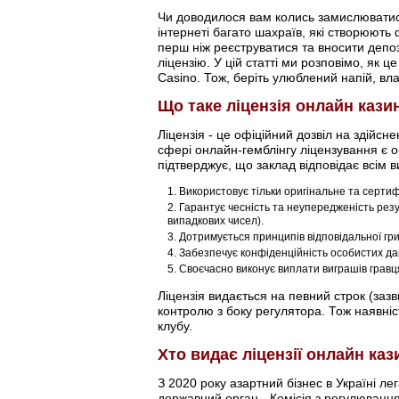
Чи доводилося вам колись замислюватися
інтернеті багато шахраїв, які створюють
перш ніж реєструватися та вносити депоз
ліцензію. У цій статті ми розповімо, як 
Casino. Тож, беріть улюблений напій, вл
Що таке ліцензія онлайн кази
Ліцензія - це офіційний дозвіл на здійс
сфері онлайн-гемблінгу ліцензування є о
підтверджує, що заклад відповідає всім в
Використовує тільки оригінальне та серти
Гарантує чесність та неупередженість рез
випадкових чисел).
Дотримується принципів відповідальної гри
Забезпечує конфіденційність особистих дан
Своєчасно виконує виплати виграшів гравцям
Ліцензія видається на певний строк (заз
контролю з боку регулятора. Тож наявніст
клубу.
Хто видає ліцензії онлайн каз
З 2020 року азартний бізнес в Україні л
державний орган - Комісія з регулювання