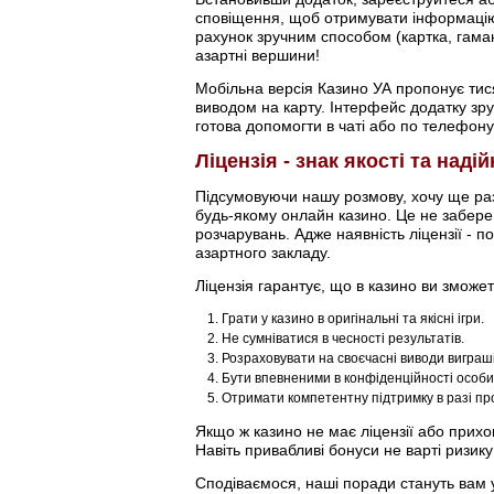
сповіщення, щоб отримувати інформацію 
рахунок зручним способом (картка, гама
азартні вершини!
Мобільна версія Казино УА пропонує тисяч
виводом на карту. Інтерфейс додатку зру
готова допомогти в чаті або по телефону
Ліцензія - знак якості та наді
Підсумовуючи нашу розмову, хочу ще раз 
будь-якому онлайн казино. Це не забере у
розчарувань. Адже наявність ліцензії - п
азартного закладу.
Ліцензія гарантує, що в казино ви зможет
Грати у казино в оригінальні та якісні ігри.
Не сумніватися в чесності результатів.
Розраховувати на своєчасні виводи виграші
Бути впевненими в конфіденційності особи
Отримати компетентну підтримку в разі пр
Якщо ж казино не має ліцензії або прихо
Навіть привабливі бонуси не варті ризик
Сподіваємося, наші поради стануть вам у 