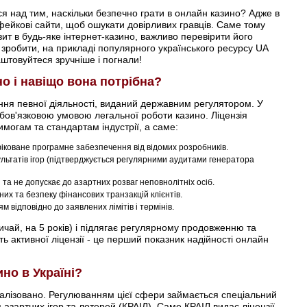
 над тим, наскільки безпечно грати в онлайн казино? Адже в
 фейкові сайти, щоб ошукати довірливих гравців. Саме тому
ит в будь-яке інтернет-казино, важливо перевірити його
це зробити, на прикладі популярного українського ресурсу UA
аштовуйтеся зручніше і погнали!
но і навіщо вона потрібна?
нення певної діяльності, виданий державним регулятором. У
бов'язковою умовою легальної роботи казино. Ліцензія
имогам та стандартам індустрії, а саме:
фіковане програмне забезпечення від відомих розробників.
ультатів ігор (підтверджується регулярними аудитами генератора
 та не допускає до азартних розваг неповнолітніх осіб.
их та безпеку фінансових транзакцій клієнтів.
 відповідно до заявлених лімітів і термінів.
вичай, на 5 років) і підлягає регулярному продовженню та
ь активної ліцензії - це перший показник надійності онлайн
ино в Україні?
егалізовано. Регулюванням цієї сфери займається спеціальний
 азартних ігор та лотерей (КРАІЛ). Саме КРАІЛ видає ліцензії