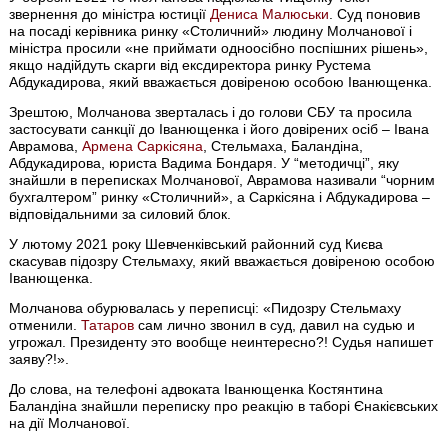
звернення до міністра юстиції
Дениса Малюськи
. Суд поновив
на посаді керівника ринку «Столичний» людину Молчанової і
міністра просили «не приймати одноосібно поспішних рішень»,
якщо надійдуть скарги від ексдиректора ринку Рустема
Абдукадирова, який вважається довіреною особою Іванющенка.
Зрештою, Молчанова зверталась і до голови СБУ та просила
застосувати санкції до Іванющенка і його довірених осіб – Івана
Аврамова,
Армена Саркісяна
, Стельмаха, Баландіна,
Абдукадирова, юриста Вадима Бондаря. У “методичці”, яку
знайшли в переписках Молчанової, Аврамова називали “чорним
бухгалтером” ринку «Столичний», а Саркісяна і Абдукадирова –
відповідальними за силовий блок.
У лютому 2021 року Шевченківський районний суд Києва
скасував підозру Стельмаху, який вважається довіреною особою
Іванющенка.
Молчанова обурювалась у переписці: «Пидозру Стельмаху
отменили.
Татаров
сам лично звонил в суд, давил на судью и
угрожал. Президенту это вообще неинтересно?! Судья напишет
заяву?!».
До слова, на телефоні адвоката Іванющенка Костянтина
Баландіна знайшли переписку про реакцію в таборі Єнакієвських
на дії Молчанової.