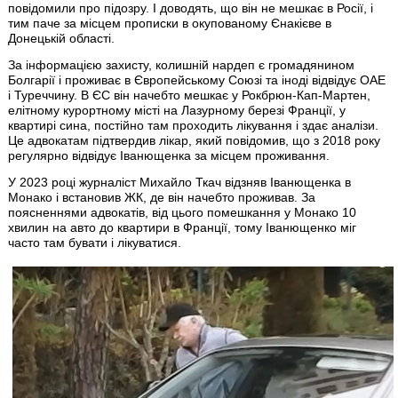
повідомили про підозру. І доводять, що він не мешкає в Росії, і
тим паче за місцем прописки в окупованому Єнакієве в
Донецькій області.
За інформацією захисту, колишній нардеп є громадянином
Болгарії і проживає в Європейському Союзі та іноді відвідує ОАЕ
і Туреччину. В ЄС він начебто мешкає у Рокбрюн-Кап-Мартен,
елітному курортному місті на Лазурному березі Франції, у
квартирі сина, постійно там проходить лікування і здає аналізи.
Це адвокатам підтвердив лікар, який повідомив, що з 2018 року
регулярно відвідує Іванющенка за місцем проживання.
У 2023 році журналіст Михайло Ткач відзняв Іванющенка в
Монако і встановив ЖК, де він начебто проживав. За
поясненнями адвокатів, від цього помешкання у Монако 10
хвилин на авто до квартири в Франції, тому Іванющенко міг
часто там бувати і лікуватися.