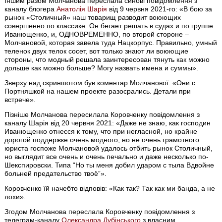
Іншим разом Молчанова переслала синові повідомлення з
каналу блогера
Анатолія Шарія
від 9 червня 2021-го: «В бою за
рынок «Столичный» наш товарищ разводит воюющих
совершенно по классике. Он бегает решать в судах и по группе
Иванющенко, и, ОДНОВРЕМЕННО, по второй стороне –
Молчановой, которая завела туда Нацкорпус. Правильно, умный
теленок двух телок сосет, вот только знают ли воюющие
стороны, что модный решала заинтересован тянуть как можно
дольше как можно больше? Могу назвать имена и суммы».
Зверху над скриншотом був коментар Молчанової: «Они с
Портняшкой на нашем проекте разосрались. Детали при
встрече».
Пізніше Молчанова пересилала Коровченку повідомлення з
каналу Шарія від 20 червня 2021: «Даже не знаю, как господин
Иванющенко отнесся к тому, что при негласной, но крайне
дорогой поддержке очень модного, но не очень грамотного
юриста госпоже Молчановой удалось отбить рынок Столичный,
но выглядит все очень и очень печально и даже несколько по-
Шекспировски. Типа “Но ты меня добил ударом с тыла Вдвойне
больней предательство твоё”».
Коровченко їй начебто відповів: «Как так? Так как ми банда, а не
лохи».
Згодом Молчанова переслала Коровченку повідомлення з
телеграм-каналу
Олександра Дубінського
з власним