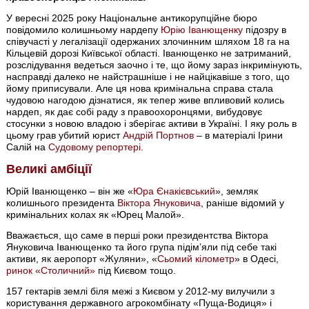
У вересні 2025 року Національне антикорупційне бюро
повідомило колишньому нардепу
Юрію Іванющенку
підозру в
співучасті у легалізації одержаних злочинним шляхом 18 га на
Кільцевій дорозі Київської області. Іванющенко не затриманий,
розслідування ведеться заочно і те, що йому зараз інкримінують,
насправді далеко не найстрашніше і не найцікавіше з того, що
йому приписували. Але ця нова кримінальна справа стала
чудовою нагодою дізнатися, як тепер живе впливовий колись
нардеп, як дає собі раду з правоохоронцями, вибудовує
стосунки з новою владою і зберігає активи в Україні. І яку роль в
цьому грав убитий юрист
Андрій Портнов
– в матеріалі Ірини
Салій на
Судовому репортері
.
Великі амбіції
Юрій Іванющенко – він же «
Юра Єнакієвський
», земляк
колишнього президента
Віктора Януковича
, раніше відомий у
кримінальних колах як «Юрец Малой».
Вважається, що саме в перші роки президентства Віктора
Януковича Іванющенко та його група підімʼяли під себе такі
активи, як аеропорт «Жуляни», «
Сьомий кілометр
» в Одесі,
ринок «Столичний»
під Києвом тощо.
157 гектарів землі біля межі з Києвом у 2012-му вилучили з
користування державного агрокомбінату «Пуща-Водиця» і