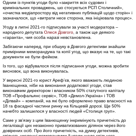
Одним із пунктів угоди було «закриття всіх судових і
кримінальних проваджень, шо стосуються РСП Столичний»,
«очистка медіапростору від негативних публікацій щодо сторін» і
зазначалося, що «витрати несе сторона, яка ініціювала процес».
Угоду в липні 2021-го підписували за участі модератора –
народного депутата
Олеся Довгого
, а також ще деякого
«гаранта», чия особа наразі невстановлена.
Забігаючи наперед, при обшуку в Довгого детективи знайшли
примірники меморандума та копії угод, що вказує на те, що такі
документи не були фейком.
Із того, що відбувалося після підписання угоди, можна зробити
висновок, що вона виконувалась.
У вересні 2021-го юрист Арефʼєв, якого вважають людиною
Іванющенка, ніби на виконання додаткової угоди, став
виконавчим директором і власником 50% статутного капіталу
ТОВ «Профальянс сервіс», ТОВ «Демол-Україна» і ТОВ
«Ділвай» – компаній, на які було оформлено право власності на
18 га фасадної частини ринку на Кільцевій дорозі. Ще 50%
начебто залишилося у власності людей «Столиця груп».
Саме у звʼязку з цим Іванющенку інкримінують причетність до
легалізації цих незаконно приватизованих ділянок через його
довірених осіб. Про його причетність, на думку детективів,
свідчать численні меморандуми й угоди щодо спільного