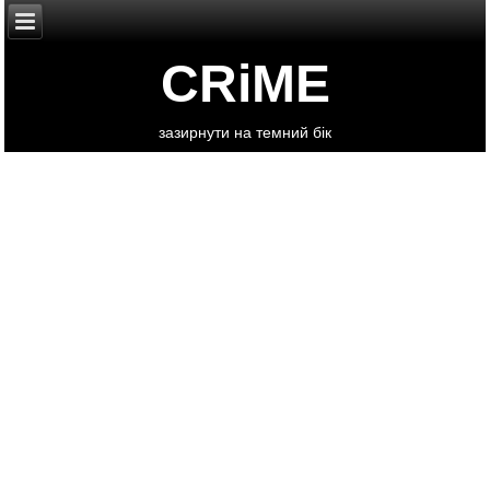
CRiME
зазирнути на темний бік