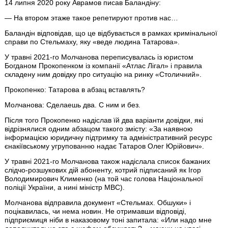
14 липня 2020 року Аврамов писав Баландіну:
— На втором этаже такое репетируют против нас…
Баландін відповідав, що це відбувається в рамках кримінальної
справи по Стельмаху, яку «веде людина Татарова».
У травні 2021-го Молчанова переписувалась із юристом
Богданом Прокопенком із компанії «Атлас Лігал» і правила
складену ним довідку про ситуацію на ринку «Столичний».
Прокопенко: Татарова в абзац вставлять?
Молчанова: Сделаешь два. С ним и без.
Після того Прокопенко надіслав їй два варіанти довідки, які
відрізнялися одним абзацом такого змісту: «За наявною
інформацією юридичну підтримку та адміністративний ресурс
єнакіївському угрупованню надає Татаров Олег Юрійович».
У травні 2021-го Молчанова також надіслала список бажаних
слідчо-розшукових дій абоненту, котрий підписаний як Ігор
Володимирович Клименко (на той час голова Національної
поліції України, а нині міністр МВС).
Молчанова відправила документ «Стельмах. Обшуки» і
поцікавилась, чи нема новин. Не отримавши відповіді,
підприємиця ніби в наказовому тоні запитала: «Или надо мне