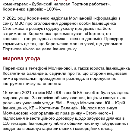
коментарем: «Дубинский написал Портнов работает».
Коровченко відповів: «100%».
У 2021 році Коровченко надіслав Молчановій інформацію з
сайту МВС про оголошення довіреної особи Іванющенка
Стельмаха в розшук і судову ухвалу про дозвіл на його
затримання. Коровченко прокоментував: «Портнов, он
конечно… (нецензурна лексика – сильно допоміг). Прокурор
тлумачить це так, що Коровченко мав на увазі, що допомога
Портнова нічого не дала Іванющенку.
Мирова угода
Переписки в телефоні Молчанової, а також юриста Іванющенка
Костянтина Баландіна, свідчили про те, що сторони ініційовані
ними кримінальні провадження розглядали передусім як
інструмент тиску на опонента.
15 липня 2021-го між ВМ і ЮІ в особі КБ начебто була укладена
мирова угода. За версією обвинувачення, ініціали вказують на
реальних учасників угоди: ВМ – Влада Молчанова, ЮІ – Юрій
Іванющенко, КБ – Костянтин Баландін. Йшлося про викуп
Молчановою корпоративних прав ринку «Столичного» і
підписання інвестиційного договору щодо забудови ділянки в
110 гектарів. Іванющенку нібито обіцяли частину побудованих і
введених в експлуатацію житлових і комерційних площ.