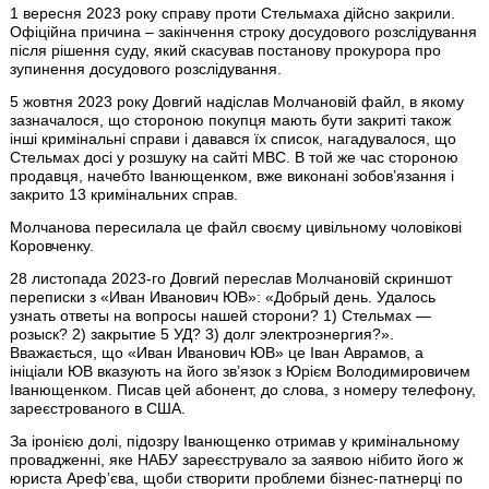
1 вересня 2023 року справу проти Стельмаха дійсно закрили.
Офіційна причина – закінчення строку досудового розслідування
після рішення суду, який скасував постанову прокурора про
зупинення досудового розслідування.
5 жовтня 2023 року Довгий надіслав Молчановій файл, в якому
зазначалося, що стороною покупця мають бути закриті також
інші кримінальні справи і давався їх список, нагадувалося, що
Стельмах досі у розшуку на сайті МВС. В той же час стороною
продавця, начебто Іванющенком, вже виконані зобов’язання і
закрито 13 кримінальних справ.
Молчанова пересилала це файл своєму цивільному чоловікові
Коровченку.
28 листопада 2023-го Довгий переслав Молчановій скриншот
переписки з «Иван Иванович ЮВ»: «Добрый день. Удалось
узнать ответы на вопросы нашей сторони? 1) Стельмах —
розыск? 2) закрытие 5 УД? 3) долг электроэнергия?».
Вважається, що «Иван Иванович ЮВ» це Іван Аврамов, а
ініціали ЮВ вказують на його звʼязок з Юрієм Володимировичем
Іванющенком. Писав цей абонент, до слова, з номеру телефону,
зареєстрованого в США.
За іронією долі, підозру Іванющенко отримав у кримінальному
провадженні, яке НАБУ зареєструвало за заявою нібито його ж
юриста Арефʼєва, щоби створити проблеми бізнес-патнерці по