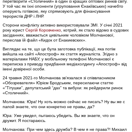
перетворити «Столичний» в один із кращих оптових ринків світу.
У той час як їхні опоненти (угруповання Єнакіївських) начебто
оперують готівкою, яку спрямовують для фінансування
терористів ДНР і ЛНР.
Сторони конфлікту активно використовували ЗМІ. У січні 2021
року юрист
Сергій Коровченко
, котрий, як стало відомо в судових
засіданнях, вважається цивільним чоловіком Молчанової,
переслав їй файл «Кидок от Енакиевских».
Виглядає на те, що це була заготовка публікації, яка потім
вийшла на сайті «Апостроф» як стаття журналіста. Згідно з
матеріалами НАБУ, у мобільному телефоні Молчанової є
переписка з приводу придбання медіахолдингу «Апостроф» від
імені довіреної особи.
24 травня 2021-го Молчанова звʼязалася зі співвласником
«Обозревателя» Юрієм Бродським, пересилаючи статтю
«”Тітушки”, депутатський “дах” та вибухи: як рейдерили ринок
«Столичний».
Молчанова: Юра! Ну хоть можно сейчас не писать? Ну вы же с
папой знаете, что они конкретно не правы, да?
Юра: Уже увидел, пытаюсь убедить. Вы же знаете, что он
дружит. Я постараюсь.
Молчанова: При чем здесь дружба? В чем я не права?! Михаил