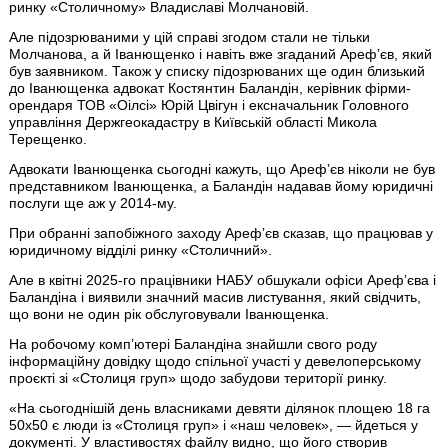
ринку «Столичному» Владиславі Молчановій.
Але підозрюваними у цій справі згодом стали не тільки
Молчанова, а й Іванющенко і навіть вже згаданий Арефʼєв, який
був заявником. Також у списку підозрюваних ще один близький
до Іванющенка адвокат Костянтин Баландін, керівник фірми-
орендаря ТОВ «Оілсі» Юрій Цвігун і ексначальник Головного
управління Держгеокадастру в Київській області Микола
Терещенко.
Адвокати Іванющенка сьогодні кажуть, що Арефʼєв ніколи не був
представником Іванющенка, а Баландін надавав йому юридичні
послуги ще аж у 2014-му.
При обранні запобіжного заходу Арефʼєв сказав, що працював у
юридичному відділі ринку «Столичний».
Але в квітні 2025-го працівники НАБУ обшукали офіси Арефʼєва і
Баландіна і виявили значний масив листування, який свідчить,
що вони не один рік обслуговували Іванющенка.
На робочому комп’ютері Баландіна знайшли свого роду
інформаційну довідку щодо спільної участі у девелоперському
проєкті зі «Столиця груп» щодо забудови території ринку.
«На сьогоднішій день власниками девяти ділянок площею 18 га
50х50 є люди із «Столиця груп» і «наш человек», — йдеться у
документі. У властивостях файлу видно, що його створив