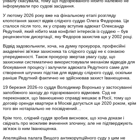
ухвалу скасувала, тому що підозрюваного нібито належно не
інформували про судові засідання.
У лютому 2026 року вже на фінальному етапі розгляду
клопотання захист відвів слідчого суддю Олега Федорова. Це
сталося після того, як у справу вступив адвокат Олександр
Редутний, який нібито мав конфлікт інтересів із суддею – був
рецензентом дисертації, яку Федоров захистив ще у 2002 році.
Відвід задовольнили, хоча, на думку прокурора, професійні
академічні звʼязки захисника та слідчого судді не є ознакою
упередженості. Також прокурор звертав увагу суду, що
захисники систематично використовували механізм відводів для
блокування процесу і залучили адвоката Редутного саме для
створення штучних підстав для відводу слідчого судді, оскільки
раніше Редутний фактично не здійснював захист Іванющенка.
19 березня 2026-го суддя Володимир Воронько у застосуванні
запобіжного заходу до підозрюваного відмовив. Суд не
переконався, що Іванюшенко справді мешкає в Росії, тому що
договір оренди квартири в Москві датується ще 2020 роком, крім
того він нотаріально не посвідчений…
Крім того, слідчий суддя зробив висновок, що хоча докази і
свідчать про можливе вчинення злочину, але не підтверджують
звʼязок із ним Іванющенка.
Апеляційна палата Вищого антикорупційного суду з цим не