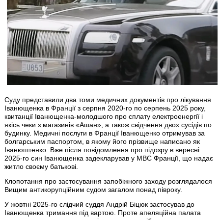
Суду представили два томи медичних документів про лікування
Іванющенка в Франції з серпня 2020-го по серпень 2025 року,
квитанції Іванющенка-молодшого про сплату електроенергії і
якісь чеки з магазинів «Ашан», а також свідчення двох сусідів по
будинку. Медичні послуги в Франції Іванющенко отримував за
болгарським паспортом, в якому його прізвище написано як
Іванюштенко. Вже після повідомлення про підозру в вересні
2025-го син Іванющенка задекларував у МВС Франції, що надає
житло своєму батькові.
Клопотання про застосування запобіжного заходу розглядалося
Вищим антикорупційним судом загалом понад півроку.
У жовтні 2025-го слідчий суддя Андрій Біцюк застосував до
Іванющенка тримання під вартою. Проте апеляційна палата