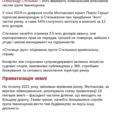
Олександр Стельмах
– його вважають номінальним власником
частки групи Іванющенка.
У січні 2019-го довірена особа Молчанової юрист Павло Герцог
підписав меморандум зі Стельмахом про придбання “його”
частки ринку, а саме 54% статутного капіталу в компанії за 12
млн доларів.
Стельмах начебто отримав 3,5 млн доларів авансу, але
корпоративних прав не передав, грошей не повернув, вийшов з
угоди і змінив менеджмент на підприємстві.
«Столиця груп» ініціювала проти Стельмаха кримінальну
справу.
Конфлікт між сторонами супроводжувався великою кількістю
судових спорів, замовними публікаціями у ЗМІ, спробами
блокування та силового захоплення території ринку.
Приватизація землі
На початку 2021 року, змінивши керівника ринку, Молчанова, за
версією обвинувачення, реалізувала схему приватизації 18
гектарів землі – фасадної частини ділянки, що виходить на
Кільцеву дорогу. Таким чином, начебто блокувалися спроби
групи Іванющенка вести там будівництво чи якусь іншу
діяльність.