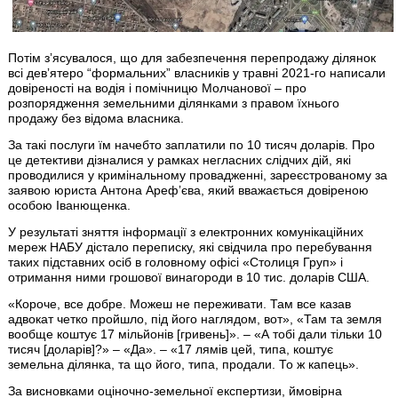
Потім зʼясувалося, що для забезпечення перепродажу ділянок
всі девʼятеро “формальних” власників у травні 2021-го написали
довіреності на водія і помічницю Молчанової – про
розпорядження земельними ділянками з правом їхнього
продажу без відома власника.
За такі послуги їм начебто заплатили по 10 тисяч доларів. Про
це детективи дізналися у рамках негласних слідчих дій, які
проводилися у кримінальному провадженні, зареєстрованому за
заявою юриста Антона Арефʼєва, який вважається довіреною
особою Іванющенка.
У результаті зняття інформації з електронних комунікаційних
мереж НАБУ дістало переписку, які свідчила про перебування
таких підставних осіб в головному офісі «Столиця Груп» і
отримання ними грошової винагороди в 10 тис. доларів США.
«Короче, все добре. Можеш не переживати. Там все казав
адвокат четко пройшло, під його наглядом, вот», «Там та земля
вообще коштує 17 мільйонів [гривень]». – «А тобі дали тільки 10
тисяч [доларів]?» – «Да». – «17 лямів цей, типа, коштує
земельна ділянка, та що його, типа, продали. То ж капець».
За висновками оціночно-земельної експертизи, ймовірна