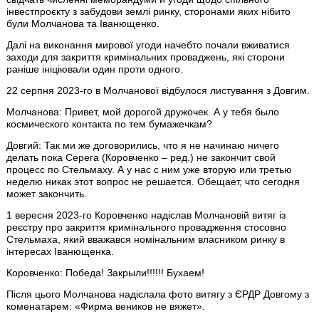
інвестпроєкту з забудови землі ринку, сторонами яких нібито
були Молчанова та Іванющенко.
Далі на виконання мирової угоди начебто почали вживатися
заходи для закриття кримінальних проваджень, які сторони
раніше ініціювали один проти одного.
22 серпня 2023-го в Молчанової відбулося листування з Довгим.
Молчанова: Привет, мой дорогой дружочек. А у тебя было
космического контакта по тем бумажечкам?
Довгий: Так ми же договорились, что я не начинаю ничего
делать пока Серега (Коровченко – ред.) не закончит свой
процесс по Стельмаху. А у нас с ним уже вторую или третью
неделю никак этот вопрос не решается. Обещает, что сегодня
может закончить.
1 вересня 2023-го Коровченко надіслав Молчановій витяг із
реєстру про закриття кримінального провадження стосовно
Стельмаха, який вважався номінальним власником ринку в
інтересах Іванющенка.
Коровченко: Победа! Закрыли!!!!!! Бухаем!
Після цього Молчанова надіслала фото витягу з ЄРДР Довгому з
коменатарем: «Фирма веников не вяжет».