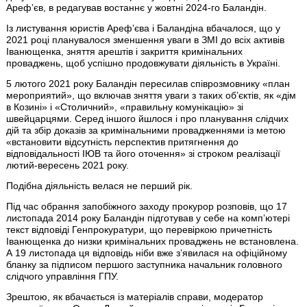
Арефʼєв, в редагував востаннє у жовтні 2024-го Баландін.
Із листування юристів Арефʼєва і Баландіна вбачалося, що у
2021 році планувалося зменшення уваги в ЗМІ до всіх активів
Іванющенка, зняття арештів і закриття кримінальних
проваджень, щоб успішно продовжувати діяльність в Україні.
5 лютого 2021 року Баландін пересилав співрозмовнику «план
мероприятий», що включав зняття уваги з таких обʼєктів, як «дім
в Козині» і «Столичний», «правильну комунікацію» зі
швейцарцями. Серед іншого йшлося і про планування слідчих
дій та збір доказів за кримінальними провадженнями із метою
«встановити відсутність перспектив притягнення до
відповідальності ІЮВ та його оточення» зі строком реалізації
лютий-вересень 2021 року.
Подібна діяльність велася не перший рік.
Під час обрання запобіжного заходу прокурор розповів, що 17
листопада 2014 року Баландін підготував у себе на компʼютері
текст відповіді Генпрокуратури, що перевіркою причетність
Іванющенка до низки кримінальних проваджень не встановлена.
А 19 листопада ця відповідь ніби вже зʼявилася на офіційному
бланку за підписом першого заступника начальник головного
слідчого управління ГПУ.
Зрештою, як вбачається із матеріалів справи, модератор