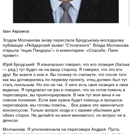
Іван Аврамов
Згодом Молчанова знову переслала Бродському-молодшому
публікацію «Рейдерский захват “Столичного”: Влада Молчанова
открыла “ящик Пандоры”» із коментарем: «Спасибо. Папе
привет».
Юрій Бродський: Я изначально говорил, что его позиция (батька
— ред.) тут будет не на вашу сторону. Я говорил, что это его
друг. Ви знаете о ком я. Вы почему-то считаете, что после того
как мы договорились по первому проекту, отец должен был тут
стать лояльным. Но это не так. У него есть своя позиция и свое
виденье. Я предлагал не раз и говорил, что он готов помочь в
переговорах, вы проигнорировали. В чем тут моя вина я не
совсем понимаю. Если вам нужна будет помощь в процессе
переговоров, мы готовы помочь… Все равно это закончиться
консенсусом. Только вопрос когда и с какими убытками для
обеих сторон. Не делайте из меня виноватого, но вопрос не в
деньгах.
Молчанова: Я уполномочила на переговори Андрея. Пусть