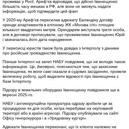
проживає у Росії. Арефʼєв відповідав, що дійсно Іванющенко
більшість часу мешкає в РФ, але вони не зможуть надати
інформацію, щоб підтвердити цей факт.
У 2020-му Арефʼєв пересилав адвокату Баландіну договір
оренди апартаментів в елітному ЖК «Москва сіті» площею
кількасот квадратних метрів. Орендарем виступала третя особа,
але в договорі прописували, що проживатиме Іванющенко Юрій
і зазначалась його дата народження.
У переписці юристів також була довідка з Інтерполу з даними
про російське громадянство Іванющенка.
Пізніше Інтерпол на запит НАБУ повідомив, що не володіє такою
інформацією. Це, ймовірно, пояснюється тим, що захисники
Іванющенка, як вони самі сказали в судових засіданнях, провели
величезну роботу, щоб видалити відомості про Іванющенка з
бази Інтерполу.
Підозру в земельних оборудках Іванющенку повідомили ще в
вересні 2025-го.
НАБУ і антикорупційна прокуратура одразу зробили це за
процедурою як для особи, котра перебуває на окупованій
території або в країні-агресорі. Підозру опублікували на сайті
Офісу генпрокурора і в «Урядовому курʼєрі».
Адвокати Іванющенка переконані, що їх клієнта належно не