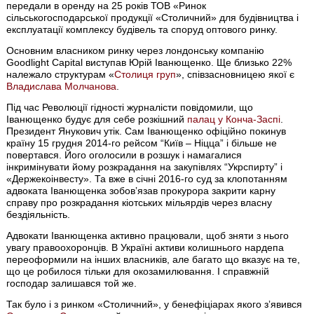
передали в оренду на 25 років ТОВ «Ринок
сільськогосподарської продукції «Столичний» для будівництва і
експлуатації комплексу будівель та споруд оптового ринку.
Основним власником ринку через лондонську компанію
Goodlight Capital виступав Юрій Іванющенко. Ще близько 22%
належало структурам «
Столиця груп
», співзасновницею якої є
Владислава Молчанова
.
Під час Революції гідності журналісти повідомили, що
Іванющенко будує для себе розкішний
палац у Конча-Заспі
.
Президент Янукович утік. Сам Іванющенко офіційно покинув
країну 15 грудня 2014-го рейсом “Київ – Ніцца” і більше не
повертався. Його оголосили в розшук і намагалися
інкримінувати йому розкрадання на закупівлях “Укрспирту” і
«Держекоінвесту». Та вже в січні 2016-го суд за клопотанням
адвоката Іванющенка зобовʼязав прокурора закрити карну
справу про розкрадання кіотських мільярдів через власну
бездіяльність.
Адвокати Іванющенка активно працювали, щоб зняти з нього
увагу правоохоронців. В Україні активи колишнього нардепа
переоформили на інших власників, але багато що вказує на те,
що це робилося тільки для окозамилювання. І справжній
господар залишався той же.
Так було і з ринком «Столичний», у бенефіціарах якого зʼявився