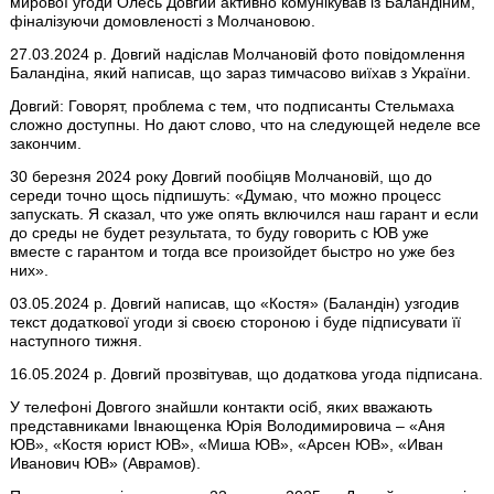
мирової угоди Олесь Довгий активно комунікував із Баландіним,
фіналізуючи домовленості з Молчановою.
27.03.2024 р. Довгий надіслав Молчановій фото повідомлення
Баландіна, який написав, що зараз тимчасово виїхав з України.
Довгий: Говорят, проблема с тем, что подписанты Стельмаха
сложно доступны. Но дают слово, что на следующей неделе все
закончим.
30 березня 2024 року Довгий пообіцяв Молчановій, що до
середи точно щось підпишуть: «Думаю, что можно процесс
запускать. Я сказал, что уже опять включился наш гарант и если
до среды не будет результата, то буду говорить с ЮВ уже
вместе с гарантом и тогда все произойдет быстро но уже без
них».
03.05.2024 р. Довгий написав, що «Костя» (Баландін) узгодив
текст додаткової угоди зі своєю стороною і буде підписувати її
наступного тижня.
16.05.2024 р. Довгий прозвітував, що додаткова угода підписана.
У телефоні Довгого знайшли контакти осіб, яких вважають
представниками Івнающенка Юрія Володимировича – «Аня
ЮВ», «Костя юрист ЮВ», «Миша ЮВ», «Арсен ЮВ», «Иван
Иванович ЮВ» (Аврамов).