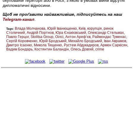
окупованій території або в Росії, з якою в умовах війни відсутні
дипломатичні відносини.
Щоб не проґавити найважливіше, підписуйтесь на наш
Telegram-канал
.
Влада Молчанова
Юрій Іванющенко
Київ
корупція
ринок
Tags:
Столичний
Андрій Портнов
Юра Єнакієвський
Олександр Стельмах
Павло Герцог
Stolitsa Group
Оілсі
Антон Арефʼєв
Раймондас Туменас
Сергій Коровченко
Юрій Бродський
Михайло Бродський
Іван Аврамов
Дмитро Ісаєнко
Микола Тищенко
Рустем Абдукадиров
Армен Саркісян
Вадим Бондарь
Костянтин Баландін
Олесь Довгий
crime