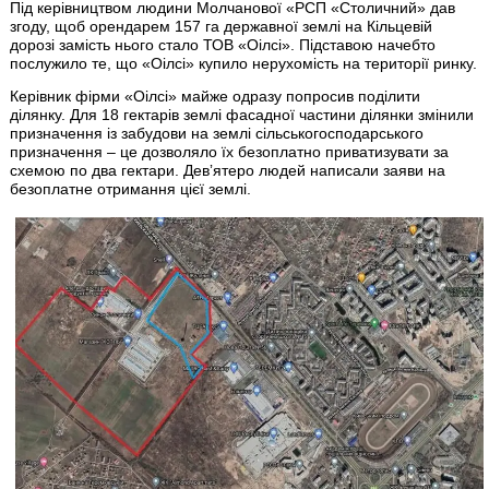
Під керівництвом людини Молчанової «РСП «Столичний» дав
згоду, щоб орендарем 157 га державної землі на Кільцевій
дорозі замість нього стало ТОВ «Оілсі». Підставою начебто
послужило те, що «Оілсі» купило нерухомість на території ринку.
Керівник фірми «Оілсі» майже одразу попросив поділити
ділянку. Для 18 гектарів землі фасадної частини ділянки змінили
призначення із забудови на землі сільськогосподарського
призначення – це дозволяло їх безоплатно приватизувати за
схемою по два гектари. Девʼятеро людей написали заяви на
безоплатне отримання цієї землі.