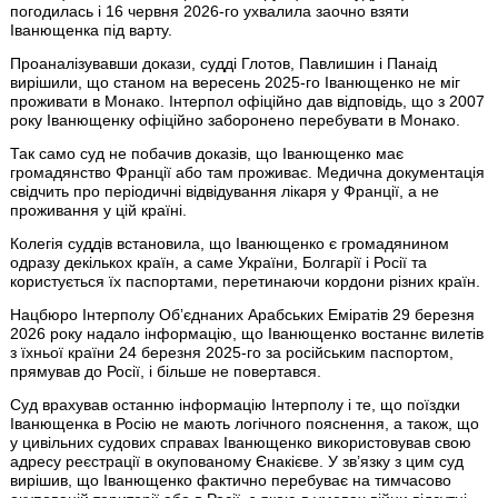
погодилась і 16 червня 2026-го ухвалила заочно взяти
Іванющенка під варту.
Проаналізувавши докази, судді Глотов, Павлишин і Панаід
вирішили, що станом на вересень 2025-го Іванющенко не міг
проживати в Монако. Інтерпол офіційно дав відповідь, що з 2007
року Іванющенку офіційно заборонено перебувати в Монако.
Так само суд не побачив доказів, що Іванющенко має
громадянство Франції або там проживає. Медична документація
свідчить про періодичні відвідування лікаря у Франції, а не
проживання у цій країні.
Колегія суддів встановила, що Іванющенко є громадянином
одразу декількох країн, а саме України, Болгарії і Росії та
користується їх паспортами, перетинаючи кордони різних країн.
Нацбюро Інтерполу Обʼєднаних Арабських Еміратів 29 березня
2026 року надало інформацію, що Іванющенко востаннє вилетів
з їхньої країни 24 березня 2025-го за російським паспортом,
прямував до Росії, і більше не повертався.
Суд врахував останню інформацію Інтерполу і те, що поїздки
Іванющенка в Росію не мають логічного пояснення, а також, що
у цивільних судових справах Іванющенко використовував свою
адресу реєстрації в окупованому Єнакієве. У зв’язку з цим суд
вирішив, що Іванющенко фактично перебуває на тимчасово