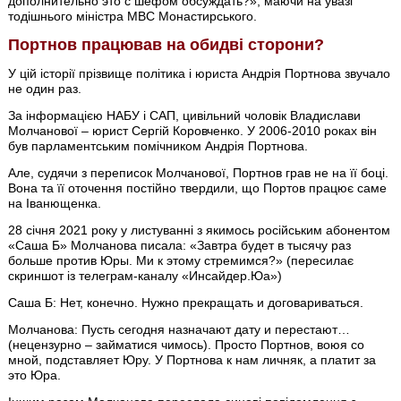
дополнительно это с шефом обсуждать?», маючи на увазі
тодішнього міністра МВС Монастирського.
Портнов працював на обидві сторони?
У цій історії прізвище політика і юриста Андрія Портнова звучало
не один раз.
За інформацією НАБУ і САП, цивільний чоловік Владислави
Молчанової – юрист Сергій Коровченко. У 2006-2010 роках він
був парламентським помічником Андрія Портнова.
Але, судячи з переписок Молчанової, Портнов грав не на її боці.
Вона та її оточення постійно твердили, що Портов працює саме
на Іванющенка.
28 січня 2021 року у листуванні з якимось російським абонентом
«Саша Б» Молчанова писала: «Завтра будет в тысячу раз
больше против Юры. Ми к этому стремимся?» (пересилає
скриншот із телеграм-каналу «Инсайдер.Юа»)
Саша Б: Нет, конечно. Нужно прекращать и договариваться.
Молчанова: Пусть сегодня назначают дату и перестают…
(нецензурно – займатися чимось). Просто Портнов, воюя со
мной, подставляет Юру. У Портнова к нам личняк, а платит за
это Юра.