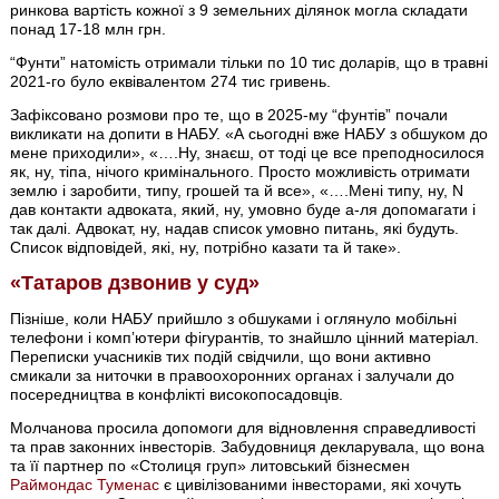
ринкова вартість кожної з 9 земельних ділянок могла складати
понад 17-18 млн грн.
“Фунти” натомість отримали тільки по 10 тис доларів, що в травні
2021-го було еквівалентом 274 тис гривень.
Зафіксовано розмови про те, що в 2025-му “фунтів” почали
викликати на допити в НАБУ. «А сьогодні вже НАБУ з обшуком до
мене приходили», «….Ну, знаєш, от тоді це все преподносилося
як, ну, тіпа, нічого кримінального. Просто можливість отримати
землю і заробити, типу, грошей та й все», «….Мені типу, ну, N
дав контакти адвоката, який, ну, умовно буде а-ля допомагати і
так далі. Адвокат, ну, надав список умовно питань, які будуть.
Список відповідей, які, ну, потрібно казати та й таке».
«Татаров дзвонив у суд»
Пізніше, коли НАБУ прийшло з обшуками і оглянуло мобільні
телефони і компʼютери фігурантів, то знайшло цінний матеріал.
Переписки учасників тих подій свідчили, що вони активно
смикали за ниточки в правоохоронних органах і залучали до
посередництва в конфлікті високопосадовців.
Молчанова просила допомоги для відновлення справедливості
та прав законних інвесторів. Забудовниця декларувала, що вона
та її партнер по «Столиця груп» литовський бізнесмен
Раймондас Туменас
є цивілізованими інвесторами, які хочуть