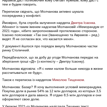
Аврамов даст полномочия кому считает нужным, кому даст с
тем и будем говорить.
Переписки свідчать, що Молчанова активно шукала
посередника у конфлікті.
Ймовірно, була спроба залучення нардепа
Дмитра Ісаєнка
.
Абонент із таким іменем надсилав Молчановій «Меморандум от
2021 года», нібито запропонований протилежною стороною.
Ісаєнко пояснював: «Так они (Іванющенко та Аврамов – ред.)
видят. Я не согласен все, что касается меня».
У документі йшлося про порядок викупу Молчановою частки
ринку Столичний.
Передбачалося, що за добу до угоди Молчанова передає на
зберігання гроші «ДІ» (з контексту – Дмитру Ісаєнку).
Молчанова відповіла: «Я с ними налом больше никогда в жизни
рассчитываться не буду».
Також є переписка із нардепом
Миколою Тищенком
.
Молчанова: Базар? Я хочу выполнения условий меморандума.
Покупка доли в рынке 54% за 12 млн долларов, из которых 3,5
млн долларов я дала аванса. Я отдаю 8,5 млн долларов и они
оформляют свою долю.
У березні 2021-го Молчанова надіслала Тищенку текст