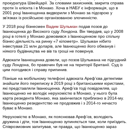
прокуратура Швейцарії. За словами захисників, закрита справа
проти їх клієнта і в Монако. Хоча в НАБУ є інформація, що в
2001 році Іванющенка видворили з Монако за підозрою у
звʼязках із російською організованою злочинністю.
У 2018 році бізнесмен
Вадим Шульман
подав позов до
Іванющенка до Високого суду Лондона. Він твердив, що у 2008
році в готелі у Монако домовився з Іванющенком про спільну
бізнес-діяльність на ринку «7 кілометр». Шульман нібито
інвестував 21 млн доларів, але Іванющенко його обманув і
ніякого будівництва не вів та гроші не повернув.
Адвокати Іванющенка довели, що позов Шульмана не підсудний
суду Лондона, бо правочин був не на території Британії. Суд із
цим погодився і справу припинив.
Пізніше на мобільному телефоні адвоката Арефʼєва детективи
знайшли його переписку в 2019 році з британськими юристами,
які представляли Іванющенка. Арефʼєв тоді повідомляв, що
Іванющенко не володіє нерухомістю в Монако, у нього була
карта резидента Монако, яка закінчилася приблизно в 2014-му.
Іванющенко резидентство не продовжив і з 2014-го нечасто
буває в Монако.
Нерухомістю в Монако, як пояснював Арефʼєв, володіють
дружина і діти, тож Іванющенко зупиняється там, коли приїздить.
Співрозмовник запитував, чи правда, що Іванющенко зараз