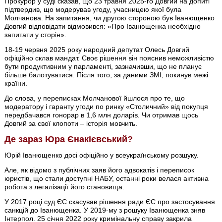
Прокурор у суді сказав, що 23 травня 2025-го Довгий на допиті
підтвердив, що модерував угоду, учасницею якої була
Молчанова. На запитання, чи другою стороною був Іванющенко
Довгий відповідати відмовився: «Про Іванющенка необхідно
запитати у сторін».
18-19 червня 2025 року народний депутат Олесь Довгий
офіційно склав мандат. Своє рішення він пояснив неможливістю
бути продуктивним у парламенті, зазначивши, що не планує
більше балотуватися. Після того, за даними ЗМІ, покинув межі
країни.
До слова, у переписках Молчанової йшлося про те, що
модератору і гаранту угоди по ринку «Столичний» від покупця
передбачався гонорар в 1,6 млн доларів. Чи отримав щось
Довгий за свої клопоти – історія мовчить.
Де зараз Юра Єнакієвський?
Юрій Іванющенко досі офіційно у всеукраїнському розшуку.
Але, як відомо з публічних заяв його адвокатів і переписок
юристів, що стали доступні НАБУ, останні роки велася активна
робота з легалізації його становища.
У 2017 році суд ЄС скасував рішення ради ЄС про застосування
санкцій до Іванющенка. У 2019-му з рошуку Іванющенка зняв
Інтерпол. 25 січня 2022 року кримінальну справу закрила