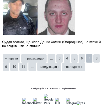
Суддя вважає, що кілер Денис Хомин (Огородніков) не втече й
на свідків ніяк не вплине.
Страницы
« первая
‹ предыдущая
…
3
4
5
6
7
8
9
10
11
…
следующая ›
последняя »
слідкуй за нами соціально