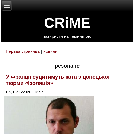
CRiME
зазирнути на темний бік
Первая страница
|
новини
You are here
резонанс
У Франції судитимуть ката з донецької
тюрми «Ізоляція»
Ср, 13/05/2026 - 12:57