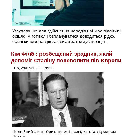
Угруповання для здійснення нападів наймає підлітків і
обіцяє їм готівку. Розплачуватися доводиться рідко,
оскільки виконавців зазвичай затримує поліція.
Кім Філбі: розбещений зрадник, який
допоміг Сталіну поневолити пів Європи
Ср, 29/07/2026 - 19:21
Подвійний агент британської розвідки став кумиром
Путіна.