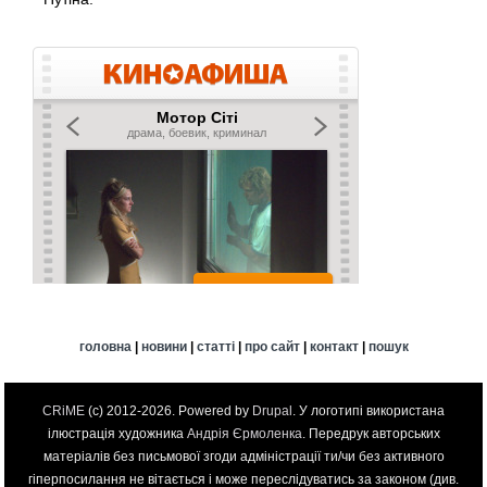
головна
|
новини
|
статті
|
про сайт
|
контакт
|
пошук
CRiME
(c) 2012-2026. Powered by
Drupal
. У логотипі використана
ілюстрація художника
Андрія Єрмоленка
. Передрук авторських
матеріалів без письмової згоди адміністрації ти/чи без активного
гіперпосилання не вітається і може переслідуватись за законом (див.