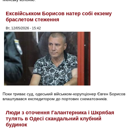
Ексвійськком Борисов натер собі екзему
браслетом стеження
Вт, 12/05/2026 - 15:42
Поки триває суд, одеський військком-корупціонер Євген Борисов
влаштувався експедитором до портових схематозників.
Люди з оточення Галантерника і Шкрябая
тулять в Одесі скандальний клубний
будинок