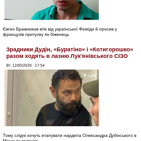
Євген Бражников втік від української Феміди й просив у
французів притулку як біженець.
Зрадники Дудін, «Буратіно» і «Котигорошко»
разом ходять в лазню Лук'янівського СІЗО
Вт, 12/05/2026 - 17:54
Тому слідчі хочуть етапувати нардепа Олександра Дубінського в
Менську колонію.