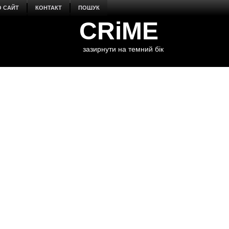
О САЙТ
КОНТАКТ
ПОШУК
CRiME
зазирнути на темний бік