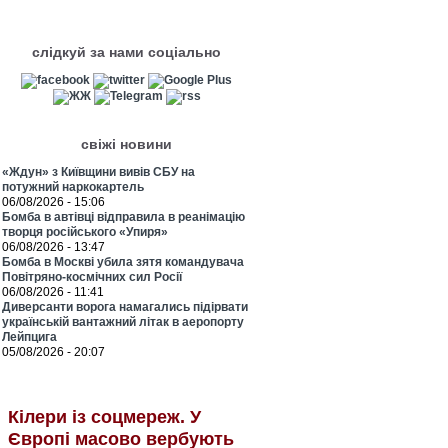
слідкуй за нами соціально
свіжі новини
«Ждун» з Київщини вивів СБУ на
потужний наркокартель
06/08/2026 - 15:06
Бомба в автівці відправила в реанімацію
творця російського «Упиря»
06/08/2026 - 13:47
Бомба в Москві убила зятя командувача
Повітряно-космічних сил Росії
06/08/2026 - 11:41
Диверсанти ворога намагались підірвати
українській вантажний літак в аеропорту
Лейпцига
05/08/2026 - 20:07
Кілери із соцмереж. У
Європі масово вербують