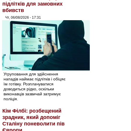
підлітків для замовних
вбивств
Чт, 06/08/2026 - 17:31
Угруповання для здійснення
нападів наймає підлітків і обіцяє
їм готівку. Розплачуватися
доводиться рідко, оскільки
виконавців зазвичай затримує
поліція.
Кім Філбі: розбещений
зрадник, який допоміг
Сталіну поневолити пів
Європи