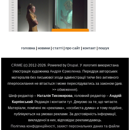
головна
|
новини
|
статті
|
про сайт
|
контакт
|
пошук
CRiME
(c) 2012-2026. Powered by
Drupal
. У логотипі використана
ілюстрація художника
Андрія Єрмоленка
. Передрук авторських
матеріалів без письмової згоди адміністрації ти/чи без активного
гіперпосилання не вітається і може переслідуватись за законом (див.
>>
обмеження
).
Шеф-редактор –
Наталія Тихомирова
, головний редактор –
Андрій
Карпінський
. Редакція і контакти
тут
. Дякуємо за те, що читаєте.
Матеріали, помічені як «реклама», «особиста думка» и тому подібне,
публікуються на умовах реклами. За достовірність інформації,
викладеної в них, відповідає рекламодавець.
Політика конфіденційності, захист персональних даних та файли