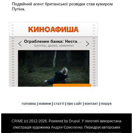
Подвійний агент британської розвідки став кумиром
Путіна.
головна
|
новини
|
статті
|
про сайт
|
контакт
|
пошук
CRiME
(c) 2012-2026. Powered by
Drupal
. У логотипі використана
ілюстрація художника
Андрія Єрмоленка
. Передрук авторських