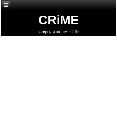
CRiME
зазирнути на темний бік