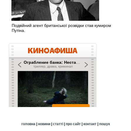
Подвійний агент британської розвідки став кумиром
Путіна.
головна
|
новини
|
статті
|
про сайт
|
контакт
|
пошук