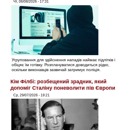
Чт, 06/08/2026 - 17:31
Угруповання для здійснення нападів наймає підлітків і
обіцяє їм готівку. Розплачуватися доводиться рідко,
оскільки виконавців зазвичай затримує поліція.
Кім Філбі: розбещений зрадник, який
допоміг Сталіну поневолити пів Європи
Ср, 29/07/2026 - 19:21