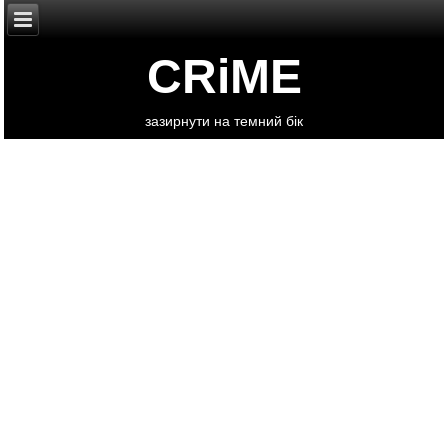
CRiME
зазирнути на темний бік