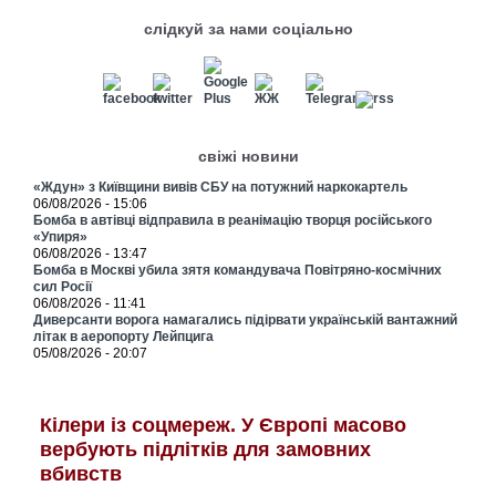
слідкуй за нами соціально
свіжі новини
«Ждун» з Київщини вивів СБУ на потужний наркокартель
06/08/2026 - 15:06
Бомба в автівці відправила в реанімацію творця російського
«Упиря»
06/08/2026 - 13:47
Бомба в Москві убила зятя командувача Повітряно-космічних
сил Росії
06/08/2026 - 11:41
Диверсанти ворога намагались підірвати українській вантажний
літак в аеропорту Лейпцига
05/08/2026 - 20:07
Кілери із соцмереж. У Європі масово
вербують підлітків для замовних
вбивств