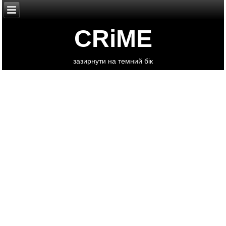
CRiME
зазирнути на темний бік