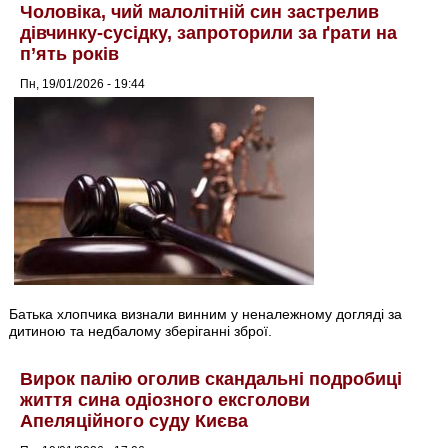
Чоловіка, чий малолітній син застрелив
дівчинку-сусідку, запроторили за ґрати на
п’ять років
Пн, 19/01/2026 - 19:44
Батька хлопчика визнали винним у неналежному догляді за
дитиною та недбалому зберіганні зброї.
Вирок палію оголив скандальні подробиці
життя сина одіозного ексголови
Апеляційного суду Києва