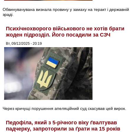
Обвинувачувана визнала провину у замаху на теракт і державній
зраді.
Психічнохворого військового не хотів брати
жоден підрозділ. Його посадили за СЗЧ
Вт, 09/12/2025 - 20:19
Через кричущі порушення апеляційний суд скасував цей вирок.
Педофіла, який з 5-річного віку ґвалтував
падчерку, запроторили за ґрати на 15 років