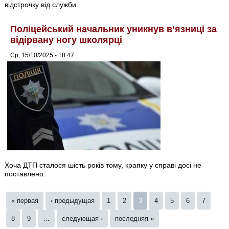
відстрочку від служби.
Поліцейський начальник уникнув в’язниці за
відірвану ногу школярці
Ср, 15/10/2025 - 18:47
Хоча ДТП сталося шість років тому, крапку у справі досі не
поставлено.
Страницы
« первая
‹ предыдущая
1
2
3
4
5
6
7
8
9
…
следующая ›
последняя »