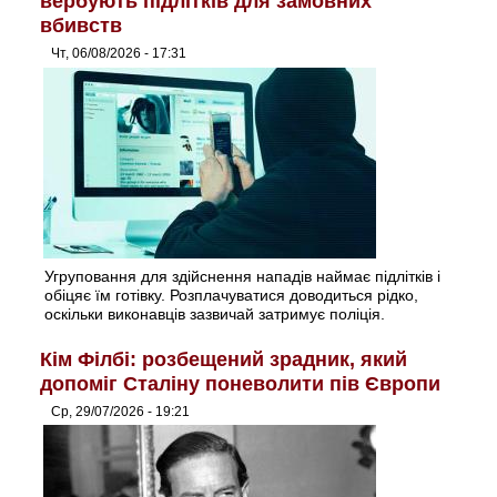
вербують підлітків для замовних
вбивств
Чт, 06/08/2026 - 17:31
Угруповання для здійснення нападів наймає підлітків і
обіцяє їм готівку. Розплачуватися доводиться рідко,
оскільки виконавців зазвичай затримує поліція.
Кім Філбі: розбещений зрадник, який
допоміг Сталіну поневолити пів Європи
Ср, 29/07/2026 - 19:21