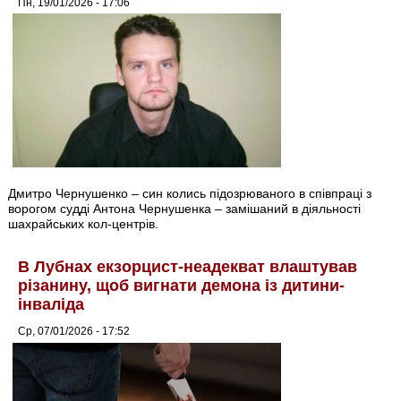
Пн, 19/01/2026 - 17:06
Дмитро Чернушенко – син колись підозрюваного в співпраці з
ворогом судді Антона Чернушенка – замішаний в діяльності
шахрайських кол-центрів.
В Лубнах екзорцист-неадекват влаштував
різанину, щоб вигнати демона із дитини-
інваліда
Ср, 07/01/2026 - 17:52