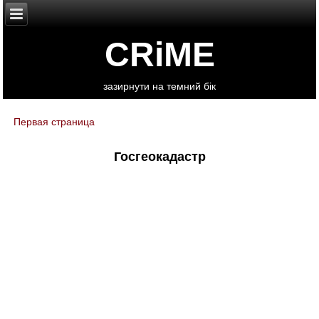
CRiME
зазирнути на темний бік
Первая страница
You are here
Госгеокадастр