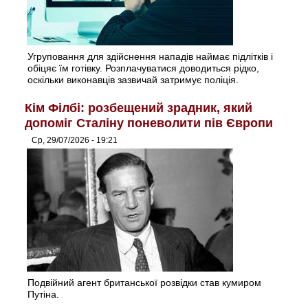
Угруповання для здійснення нападів наймає підлітків і
обіцяє їм готівку. Розплачуватися доводиться рідко,
оскільки виконавців зазвичай затримує поліція.
Кім Філбі: розбещений зрадник, який
допоміг Сталіну поневолити пів Європи
Ср, 29/07/2026 - 19:21
Подвійний агент британської розвідки став кумиром
Путіна.