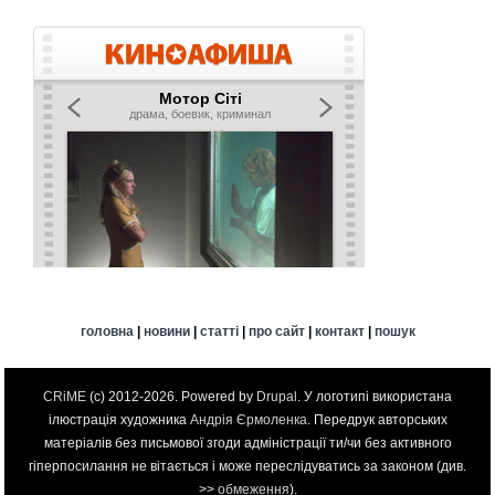
головна
|
новини
|
статті
|
про сайт
|
контакт
|
пошук
CRiME
(c) 2012-2026. Powered by
Drupal
. У логотипі використана
ілюстрація художника
Андрія Єрмоленка
. Передрук авторських
матеріалів без письмової згоди адміністрації ти/чи без активного
гіперпосилання не вітається і може переслідуватись за законом (див.
>>
обмеження
).