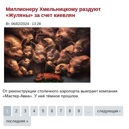
Миллионеру Хмельницкому раздуют
«Жуляны» за счет киевлян
Вт, 06/02/2024 - 13:28
От реконструкции столичного аэропорта выиграет компания
«Мастер-Авиа». У неё тёмное прошлое.
Страницы
1
2
3
4
5
6
7
8
9
…
следующая ›
последняя »