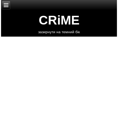
CRiME
зазирнути на темний бік