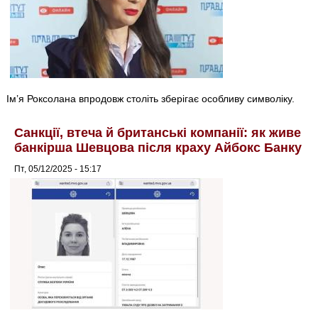
Ім’я Роксолана впродовж століть зберігає особливу символіку.
Санкції, втеча й британські компанії: як живе
банкірша Шевцова після краху Айбокс Банку
Пт, 05/12/2025 - 15:17