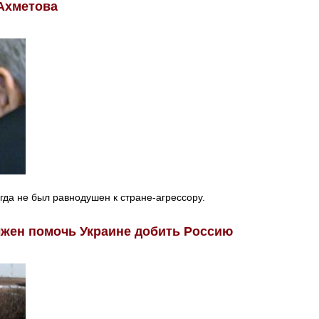
 Ахметова
гда не был равнодушен к стране-агрессору.
олжен помочь Украине добить Россию