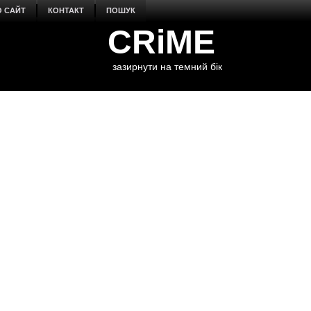
О САЙТ
КОНТАКТ
ПОШУК
CRiME
зазирнути на темний бік