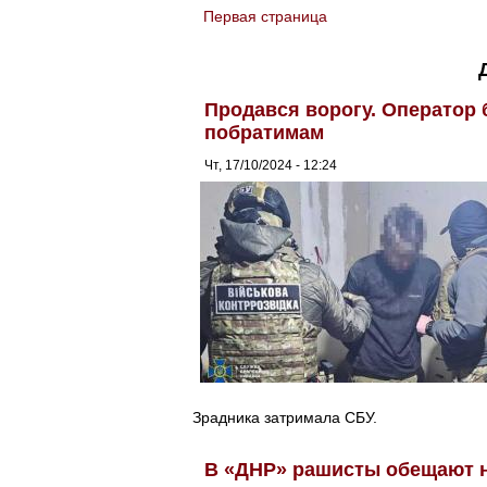
Первая страница
You are here
Продався ворогу. Оператор б
побратимам
Чт, 17/10/2024 - 12:24
Зрадника затримала СБУ.
В «ДНР» рашисты обещают н