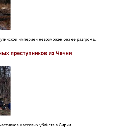
путинской империей невозможен без её разгрома.
ных преступников из Чечни
астников массовых убийств в Сирии.