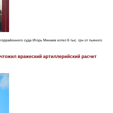
оррайонного суда Игорь Минаев хотел 6 тыс. грн от пьяного
ичтожил вражеский артиллерийский расчет