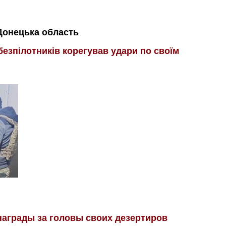
Донецька область
езпілотників корегував удари по своїм
аграды за головы своих дезертиров