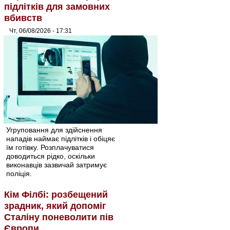
підлітків для замовних
вбивств
Чт, 06/08/2026 - 17:31
Угруповання для здійснення
нападів наймає підлітків і обіцяє
їм готівку. Розплачуватися
доводиться рідко, оскільки
виконавців зазвичай затримує
поліція.
Кім Філбі: розбещений
зрадник, який допоміг
Сталіну поневолити пів
Європи