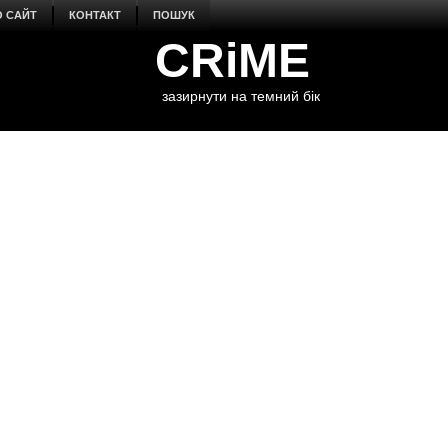
О САЙТ
КОНТАКТ
ПОШУК
CRiME
зазирнути на темний бік