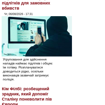
підлітків для замовних
вбивств
Чт, 06/08/2026 - 17:31
Угруповання для здійснення
нападів наймає підлітків і обіцяє
їм готівку. Розплачуватися
доводиться рідко, оскільки
виконавців зазвичай затримує
поліція.
Кім Філбі: розбещений
зрадник, який допоміг
Сталіну поневолити пів
Європи