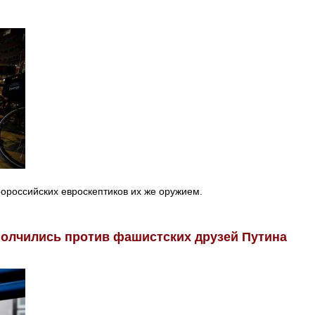
ророссийских евроскептиков их же оружием.
олчились против фашистских друзей Путина