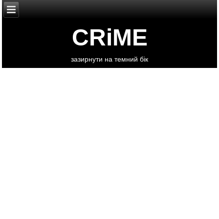
CRiME
зазирнути на темний бік