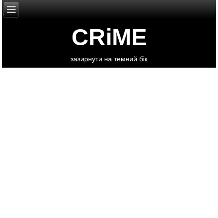
CRiME
зазирнути на темний бік