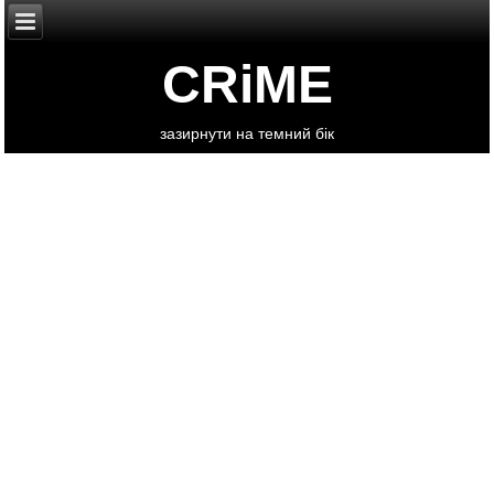
CRiME
зазирнути на темний бік