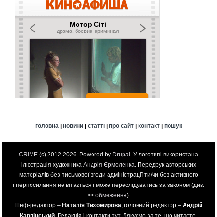
головна
|
новини
|
статті
|
про сайт
|
контакт
|
пошук
CRiME
(c) 2012-2026. Powered by
Drupal
. У логотипі використана
ілюстрація художника
Андрія Єрмоленка
. Передрук авторських
матеріалів без письмової згоди адміністрації ти/чи без активного
гіперпосилання не вітається і може переслідуватись за законом (див.
>>
обмеження
).
Шеф-редактор –
Наталія Тихомирова
, головний редактор –
Андрій
Карпінський
. Редакція і контакти
тут
. Дякуємо за те, що читаєте.