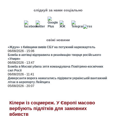
слідкуй за нами соціально
свіжі новини
«Ждун» з Київщини вивів СБУ на потужний наркокартель
06/08/2026 - 15:06
Бомба в автівці відправила в реанімацію творця російського
«Упиря»
06/08/2026 - 13:47
Бомба в Москві убила зятя командувача Повітряно-космічних
сил Росії
06/08/2026 - 11:41
Диверсанти ворога намагались підірвати українській вантажний
літак в аеропорту Лейпцига
05/08/2026 - 20:07
Кілери із соцмереж. У Європі масово
вербують підлітків для замовних
вбивств