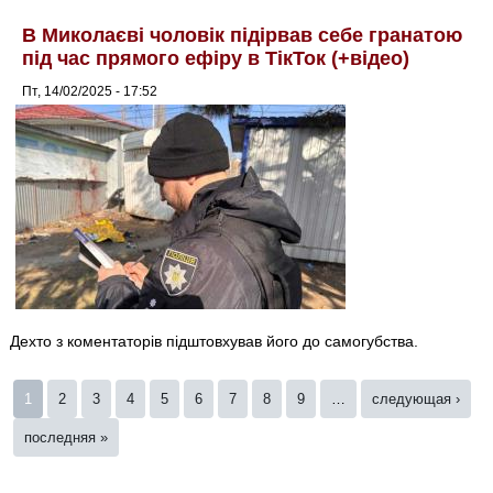
В Миколаєві чоловік підірвав себе гранатою
під час прямого ефіру в ТікТок (+відео)
Пт, 14/02/2025 - 17:52
Дехто з коментаторів підштовхував його до самогубства.
Страницы
1
2
3
4
5
6
7
8
9
…
следующая ›
последняя »