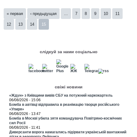
Страницы
« первая
‹ предыдущая
…
7
8
9
10
11
12
13
14
15
слідкуй за нами соціально
свіжі новини
«Ждун» з Київщини вивів СБУ на потужний наркокартель
06/08/2026 - 15:06
Бомба в автівці відправила в реанімацію творця російського
«Упиря»
06/08/2026 - 13:47
Бомба в Москві убила зятя командувача Повітряно-космічних
сил Росії
06/08/2026 - 11:41
Диверсанти ворога намагались підірвати українській вантажний
літак в аеропорту Лейпцига