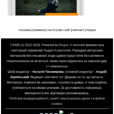
головна
|
новини
|
статті
|
про сайт
|
контакт
|
пошук
CRiME
(c) 2012-2026. Powered by
Drupal
. У логотипі використана
ілюстрація художника
Андрія Єрмоленка
. Передрук авторських
матеріалів без письмової згоди адміністрації ти/чи без активного
гіперпосилання не вітається і може переслідуватись за законом (див.
>>
обмеження
).
Шеф-редактор –
Наталія Тихомирова
, головний редактор –
Андрій
Карпінський
. Редакція і контакти
тут
. Дякуємо за те, що читаєте.
Матеріали, помічені як «реклама», «особиста думка» и тому подібне,
публікуються на умовах реклами. За достовірність інформації,
викладеної в них, відповідає рекламодавець.
Політика конфіденційності, захист персональних даних та файли
cookies
.