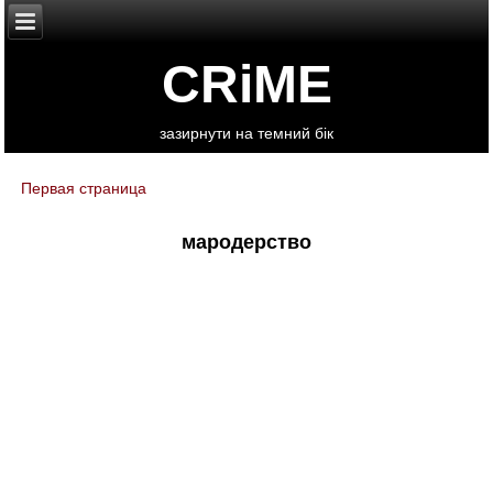
CRiME
зазирнути на темний бік
Первая страница
You are here
мародерство