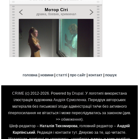
головна
|
новини
|
статті
|
про сайт
|
контакт
|
пошук
CRiME
(c) 2012-2026. Powered by
Drupal
. У логотипі використана
ілюстрація художника
Андрія Єрмоленка
. Передрук авторських
матеріалів без письмової згоди адміністрації ти/чи без активного
гіперпосилання не вітається і може переслідуватись за законом (див.
>>
обмеження
).
Шеф-редактор –
Наталія Тихомирова
, головний редактор –
Андрій
Карпінський
. Редакція і контакти
тут
. Дякуємо за те, що читаєте.
Матеріали, помічені як «реклама», «особиста думка» и тому подібне,