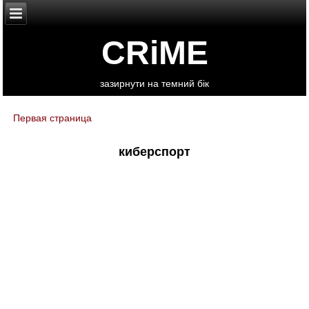
CRiME
зазирнути на темний бік
Первая страница
You are here
киберспорт