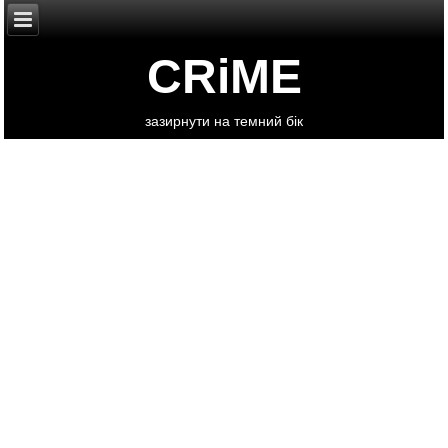
CRiME
зазирнути на темний бік