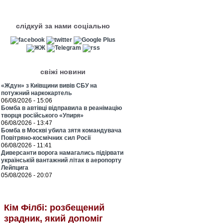
слідкуй за нами соціально
свіжі новини
«Ждун» з Київщини вивів СБУ на
потужний наркокартель
06/08/2026 - 15:06
Бомба в автівці відправила в реанімацію
творця російського «Упиря»
06/08/2026 - 13:47
Бомба в Москві убила зятя командувача
Повітряно-космічних сил Росії
06/08/2026 - 11:41
Диверсанти ворога намагались підірвати
українській вантажний літак в аеропорту
Лейпцига
05/08/2026 - 20:07
Кім Філбі: розбещений
зрадник, який допоміг