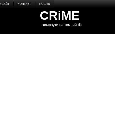
О САЙТ
КОНТАКТ
ПОШУК
CRiME
зазирнути на темний бік