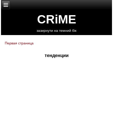
CRiME
зазирнути на темний бік
Первая страница
You are here
тенденции