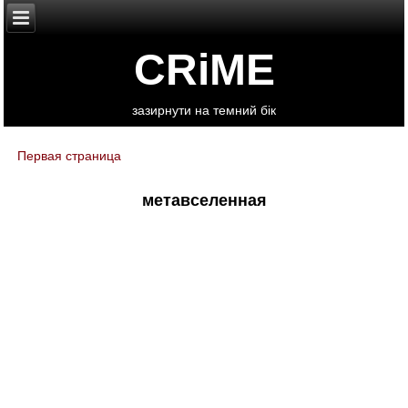
CRiME
зазирнути на темний бік
Первая страница
You are here
метавселенная