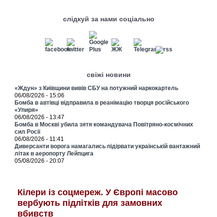
слідкуй за нами соціально
свіжі новини
«Ждун» з Київщини вивів СБУ на потужний наркокартель
06/08/2026 - 15:06
Бомба в автівці відправила в реанімацію творця російського
«Упиря»
06/08/2026 - 13:47
Бомба в Москві убила зятя командувача Повітряно-космічних
сил Росії
06/08/2026 - 11:41
Диверсанти ворога намагались підірвати українській вантажний
літак в аеропорту Лейпцига
05/08/2026 - 20:07
Кілери із соцмереж. У Європі масово
вербують підлітків для замовних
вбивств