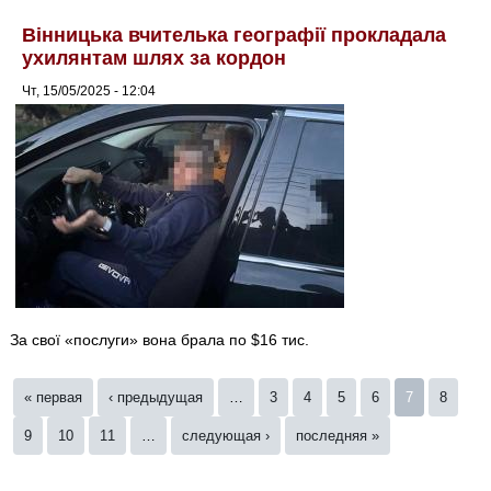
Вінницька вчителька географії прокладала
ухилянтам шлях за кордон
Чт, 15/05/2025 - 12:04
За свої «послуги» вона брала по $16 тис.
Страницы
« первая
‹ предыдущая
…
3
4
5
6
7
8
9
10
11
…
следующая ›
последняя »