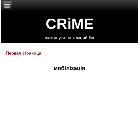
CRiME
зазирнути на темний бік
Первая страница
You are here
мобілізація