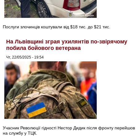
Послуги злочинців коштували від $18 тис. до $21 тис.
На Львівщині зграя ухилянтів по-звірячому
побила бойового ветерана
Чт, 22/05/2025 - 19:54
Учасник Революції гідності Нестор Дидик після фронту перейшов
на службу у ТЦК.