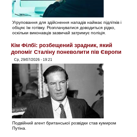
Угруповання для здійснення нападів наймає підлітків і
обіцяє їм готівку. Розплачуватися доводиться рідко,
оскільки виконавців зазвичай затримує поліція.
Кім Філбі: розбещений зрадник, який
допоміг Сталіну поневолити пів Європи
Ср, 29/07/2026 - 19:21
Подвійний агент британської розвідки став кумиром
Путіна.