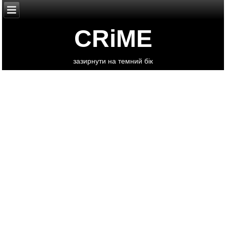
CRiME
зазирнути на темний бік