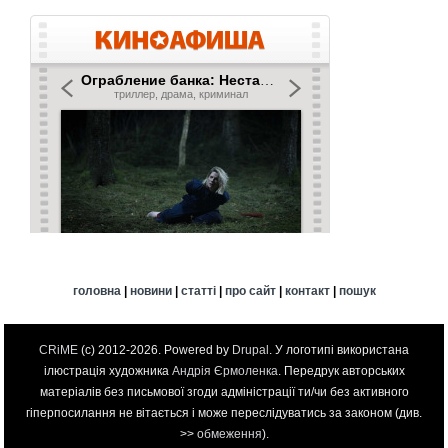
головна
|
новини
|
статті
|
про сайт
|
контакт
|
пошук
CRiME
(c) 2012-2026. Powered by
Drupal
. У логотипі використана
ілюстрація художника
Андрія Єрмоленка
. Передрук авторських
матеріалів без письмової згоди адміністрації ти/чи без активного
гіперпосилання не вітається і може переслідуватись за законом (див.
>>
обмеження
).