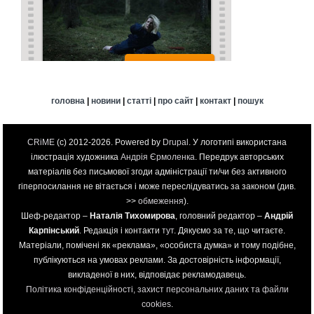
головна
|
новини
|
статті
|
про сайт
|
контакт
|
пошук
CRiME
(c) 2012-2026. Powered by
Drupal
. У логотипі використана
ілюстрація художника
Андрія Єрмоленка
. Передрук авторських
матеріалів без письмової згоди адміністрації ти/чи без активного
гіперпосилання не вітається і може переслідуватись за законом (див.
>>
обмеження
).
Шеф-редактор –
Наталія Тихомирова
, головний редактор –
Андрій
Карпінський
. Редакція і контакти
тут
. Дякуємо за те, що читаєте.
Матеріали, помічені як «реклама», «особиста думка» и тому подібне,
публікуються на умовах реклами. За достовірність інформації,
викладеної в них, відповідає рекламодавець.
Політика конфіденційності, захист персональних даних та файли
cookies
.