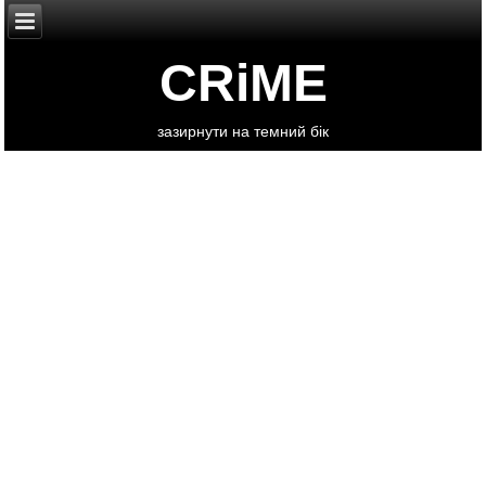
CRiME
зазирнути на темний бік