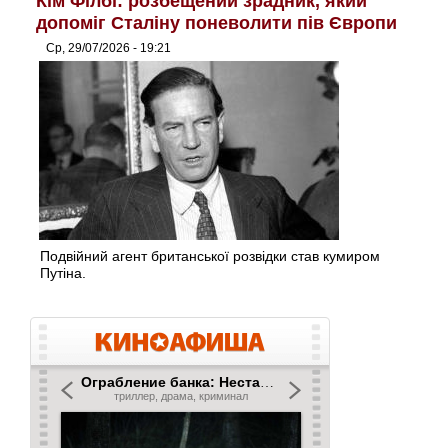
Кім Філбі: розбещений зрадник, який
допоміг Сталіну поневолити пів Європи
Ср, 29/07/2026 - 19:21
Подвійний агент британської розвідки став кумиром
Путіна.