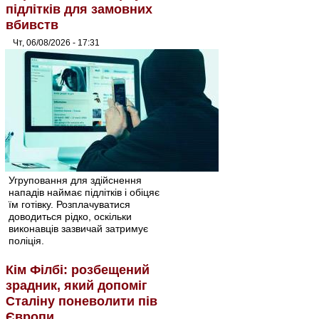
підлітків для замовних
вбивств
Чт, 06/08/2026 - 17:31
Угруповання для здійснення
нападів наймає підлітків і обіцяє
їм готівку. Розплачуватися
доводиться рідко, оскільки
виконавців зазвичай затримує
поліція.
Кім Філбі: розбещений
зрадник, який допоміг
Сталіну поневолити пів
Європи