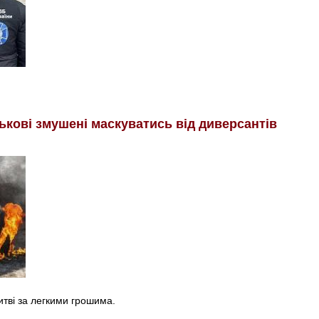
ськові змушені маскуватись від диверсантів
итві за легкими грошима.