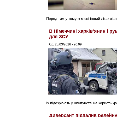
Перед тим у тому ж місці інший літак зіш
В Німеччині харків’янин і р
для ЗСУ
Ср, 25/03/2026 - 20:09
Їх підозрюють у шпигунстві на користь кр
Диверсант підпалив релейну ш