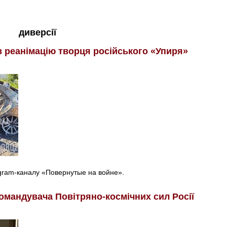
диверсії
в реанімацію творця російського «Упиря»
egram-каналу «Повернутые на войне».
омандувача Повітряно-космічних сил Росії