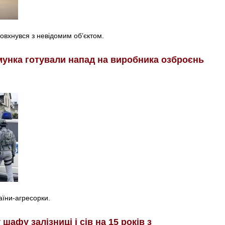
товхнувся з невідомим об’єктом.
умунка готували напад на виробника озброєнь
аїни-агресорки.
афу залізниці і сів на 15 років з