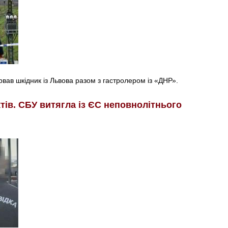
дірвав шкідник із Львова разом з гастролером із «ДНР».
ктів. СБУ витягла із ЄС неповнолітнього