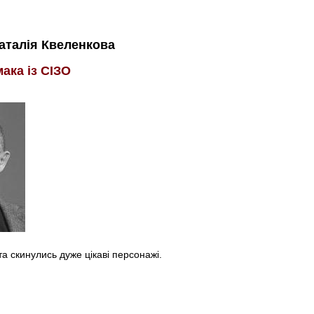
аталія Квеленкова
мака із СІЗО
а скинулись дуже цікаві персонажі.