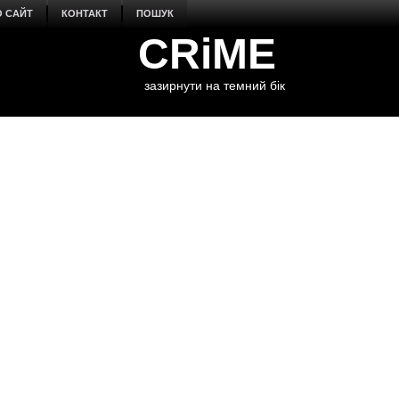
О САЙТ
КОНТАКТ
ПОШУК
CRiME
зазирнути на темний бік