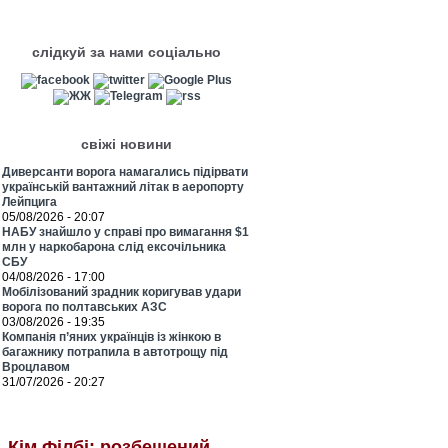
слідкуй за нами соціально
свіжі новини
Диверсанти ворога намагались підірвати
українській вантажний літак в аеропорту
Лейпцига
05/08/2026 - 20:07
НАБУ знайшло у справі про вимагання $1
млн у наркобарона слід ексочільника
СБУ
04/08/2026 - 17:00
Мобілізований зрадник коригував удари
ворога по полтавських АЗС
03/08/2026 - 19:35
Компанія п’яних українців із жінкою в
багажнику потрапила в автотрощу під
Вроцлавом
31/07/2026 - 20:27
Кім Філбі: розбещений