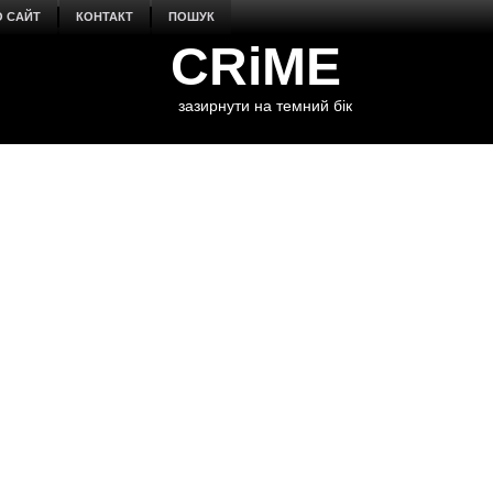
О САЙТ
КОНТАКТ
ПОШУК
CRiME
зазирнути на темний бік