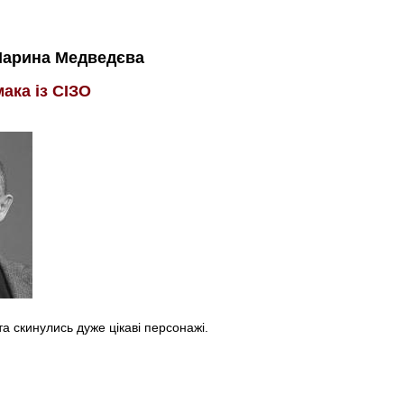
арина Медведєва
мака із СІЗО
а скинулись дуже цікаві персонажі.