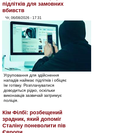
підлітків для замовних
вбивств
Чт, 06/08/2026 - 17:31
Угруповання для здійснення
нападів наймає підлітків і обіцяє
їм готівку. Розплачуватися
доводиться рідко, оскільки
виконавців зазвичай затримує
поліція.
Кім Філбі: розбещений
зрадник, який допоміг
Сталіну поневолити пів
Європи