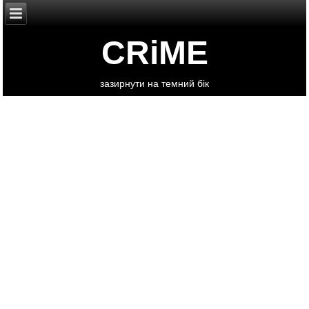
CRiME
зазирнути на темний бік