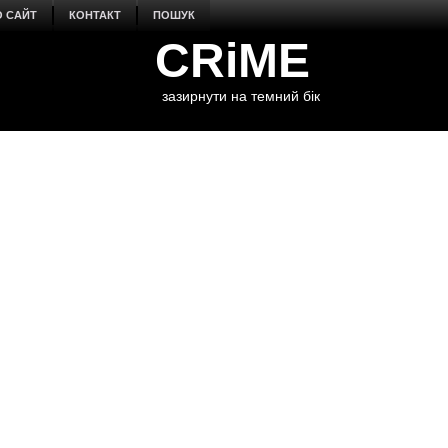
О САЙТ
КОНТАКТ
ПОШУК
CRiME
зазирнути на темний бік