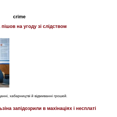
crime
пішов на угоду зі слідством
анні, хабарництві й відмиванні грошей.
зіна запідозрили в махінаціях і несплаті