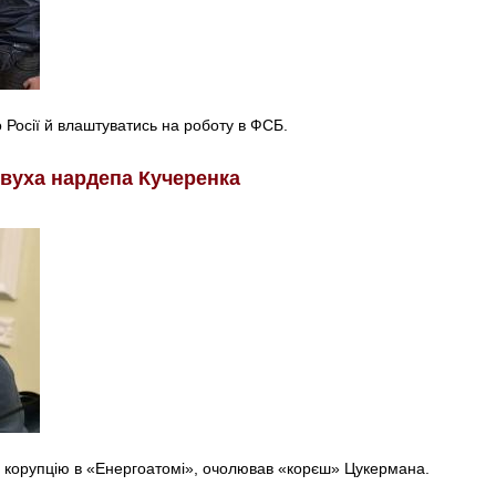
о Росії й влаштуватись на роботу в ФСБ.
 вуха нардепа Кучеренка
а корупцію в «Енергоатомі», очолював «корєш» Цукермана.