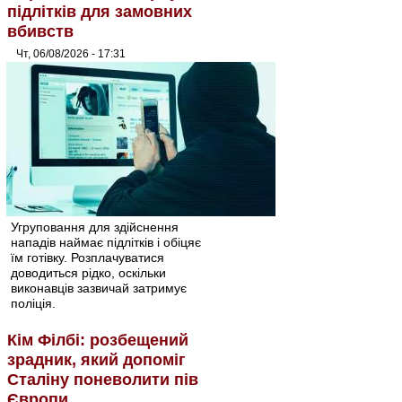
підлітків для замовних
вбивств
Чт, 06/08/2026 - 17:31
Угруповання для здійснення
нападів наймає підлітків і обіцяє
їм готівку. Розплачуватися
доводиться рідко, оскільки
виконавців зазвичай затримує
поліція.
Кім Філбі: розбещений
зрадник, який допоміг
Сталіну поневолити пів
Європи