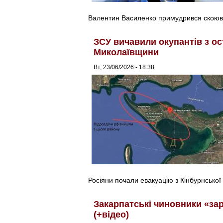
Валентин Василенко примудрився скоюва
ЗСУ вичавили окупантів з о
Миколаївщини
Вт, 23/06/2026 - 18:38
Росіяни почали евакуацію з Кінбурнської 
Закарпатські чиновники «зар
(+відео)