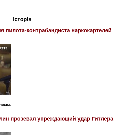
історія
я пилота-контрабандиста наркокартелей
ливым.
алин прозевал упреждающий удар Гитлера