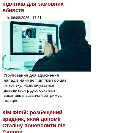
підлітків для замовних
вбивств
Чт, 06/08/2026 - 17:31
Угруповання для здійснення
нападів наймає підлітків і обіцяє
їм готівку. Розплачуватися
доводиться рідко, оскільки
виконавців зазвичай затримує
поліція.
Кім Філбі: розбещений
зрадник, який допоміг
Сталіну поневолити пів
Європи