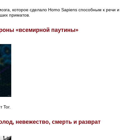
озга, которое сделало Homo Sapiens способным к речи и
сших приматов.
тороны «всемирной паутины»
 Tor.
олод, невежество, смерть и разврат