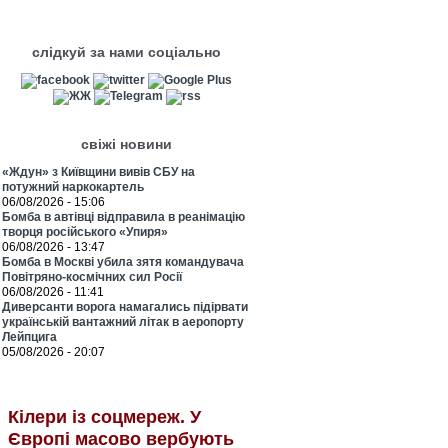
слідкуй за нами соціально
свіжі новини
«Ждун» з Київщини вивів СБУ на
потужний наркокартель
06/08/2026 - 15:06
Бомба в автівці відправила в реанімацію
творця російського «Упиря»
06/08/2026 - 13:47
Бомба в Москві убила зятя командувача
Повітряно-космічних сил Росії
06/08/2026 - 11:41
Диверсанти ворога намагались підірвати
українській вантажний літак в аеропорту
Лейпцига
05/08/2026 - 20:07
Кілери із соцмереж. У
Європі масово вербують