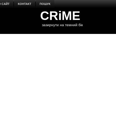
О САЙТ
КОНТАКТ
ПОШУК
CRiME
зазирнути на темний бік