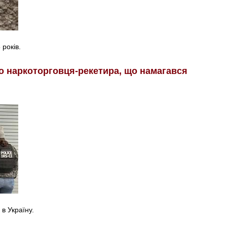
років.
о наркоторговця-рекетира, що намагався
в Україну.