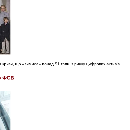
 кризи, що «вимила» понад $1 трлн із ринку цифрових активів.
із ФСБ