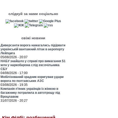
слідкуй за нами соціально
свіжі новини
Диверсанти ворога намагались підірвати
українській вантажний літак в аеропорту
Лейпцига
05/08/2026 - 20:07
НАБУ знайшло у справі про вимагання $1
млн у наркобарона слід ексочільника
СБУ
04/08/2026 - 17:00
Мобілізований зрадник коригував удари
ворога по полтавських АЗС
03/08/2026 - 19:35
Компанія п’яних українців із жінкою в
багажнику потрапила в автотрощу під
Вроцлавом
31/07/2026 - 20:27
Кім Філбі: розбещений