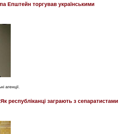
мпа Епштейн торгував українськими
і агенції.
 Як республіканці заграють з сепаратистами