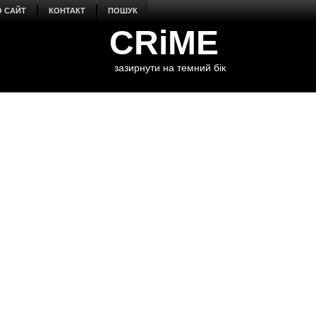
О САЙТ
КОНТАКТ
ПОШУК
CRiME
зазирнути на темний бік