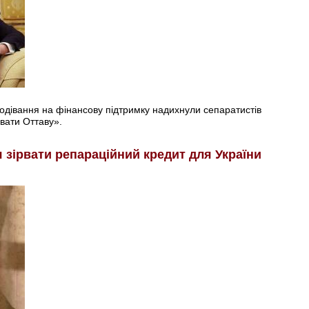
подівання на фінансову підтримку надихнули сепаратистів
вати Оттаву».
я зірвати репараційний кредит для України