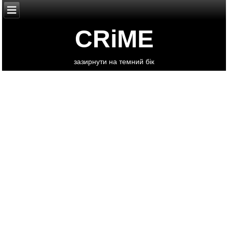
CRiME
зазирнути на темний бік