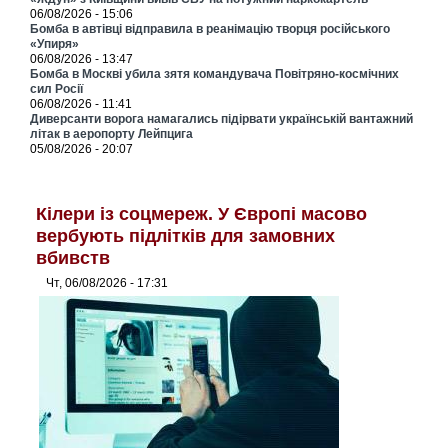
06/08/2026 - 15:06
Бомба в автівці відправила в реанімацію творця російського
«Упиря»
06/08/2026 - 13:47
Бомба в Москві убила зятя командувача Повітряно-космічних
сил Росії
06/08/2026 - 11:41
Диверсанти ворога намагались підірвати українській вантажний
літак в аеропорту Лейпцига
05/08/2026 - 20:07
Кілери із соцмереж. У Європі масово
вербують підлітків для замовних
вбивств
Чт, 06/08/2026 - 17:31