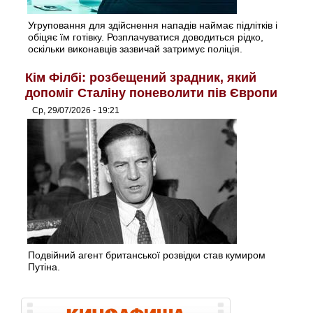
Угруповання для здійснення нападів наймає підлітків і
обіцяє їм готівку. Розплачуватися доводиться рідко,
оскільки виконавців зазвичай затримує поліція.
Кім Філбі: розбещений зрадник, який
допоміг Сталіну поневолити пів Європи
Ср, 29/07/2026 - 19:21
Подвійний агент британської розвідки став кумиром
Путіна.