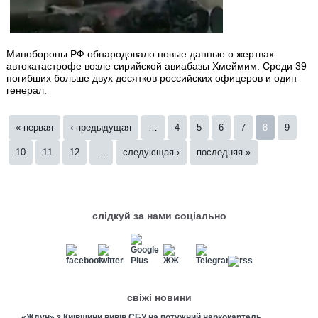
Минобороны РФ обнародовало новые данные о жертвах
автокатастрофе возле сирийской авиабазы Хмеймим. Среди 39
погибших больше двух десятков российских офицеров и один
генерал.
Страницы
« первая
‹ предыдущая
…
4
5
6
7
8
9
10
11
12
…
следующая ›
последняя »
слідкуй за нами соціально
свіжі новини
«Ждун» з Київщини вивів СБУ на потужний наркокартель