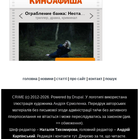
головна
|
новини
|
статті
|
про сайт
|
контакт
|
пошук
CRiME
(c) 2012-2026. Powered by
Drupal
. У логотипі використана
ілюстрація художника
Андрія Єрмоленка
. Передрук авторських
матеріалів без письмової згоди адміністрації ти/чи без активного
гіперпосилання не вітається і може переслідуватись за законом (див.
>>
обмеження
).
Шеф-редактор –
Наталія Тихомирова
, головний редактор –
Андрій
Карпінський
. Редакція і контакти
тут
. Дякуємо за те, що читаєте.