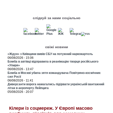
слідкуй за нами соціально
свіжі новини
«Ждун» з Київщини вивів СБУ на потужний наркокартель
06/08/2026 - 15:06
Бомба в автівці відправила в реанімацію творця російського
«Упиря»
06/08/2026 - 13:47
Бомба в Москві убила зятя командувача Повітряно-космічних
сил Росії
06/08/2026 - 11:41
Диверсанти ворога намагались підірвати українській вантажний
літак в аеропорту Лейпцига
05/08/2026 - 20:07
Кілери із соцмереж. У Європі масово