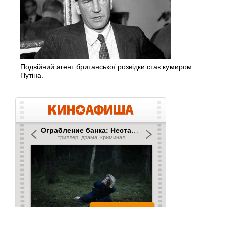
Подвійний агент британської розвідки став кумиром
Путіна.