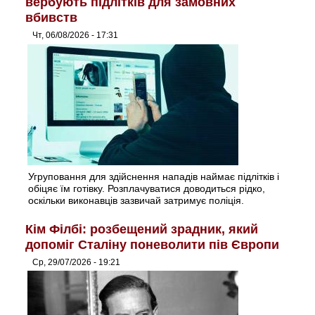
вербують підлітків для замовних
вбивств
Чт, 06/08/2026 - 17:31
Угруповання для здійснення нападів наймає підлітків і
обіцяє їм готівку. Розплачуватися доводиться рідко,
оскільки виконавців зазвичай затримує поліція.
Кім Філбі: розбещений зрадник, який
допоміг Сталіну поневолити пів Європи
Ср, 29/07/2026 - 19:21