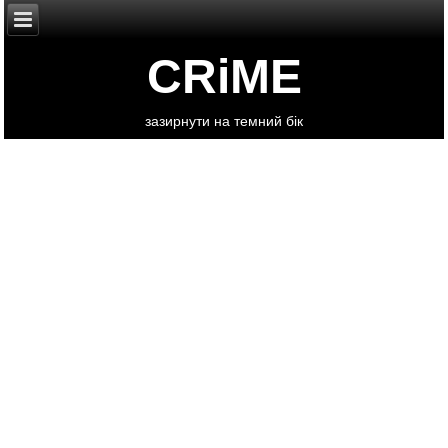
CRiME
зазирнути на темний бік