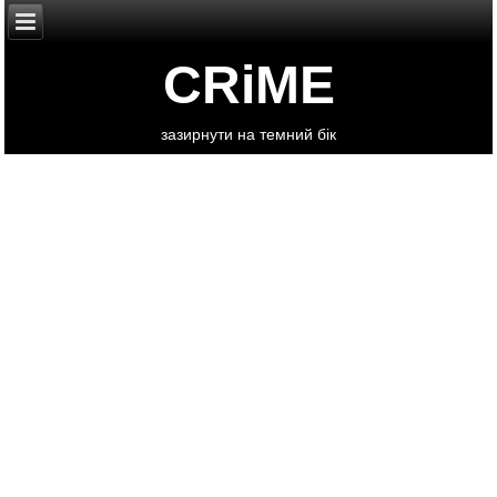
CRiME
зазирнути на темний бік