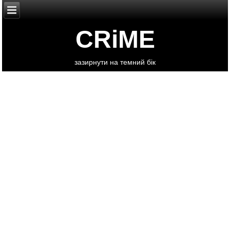
CRiME
зазирнути на темний бік