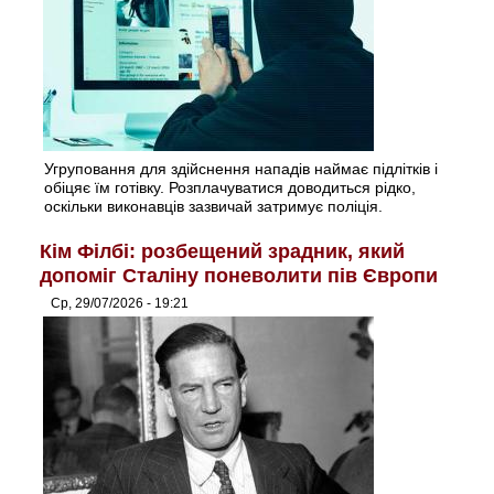
Угруповання для здійснення нападів наймає підлітків і
обіцяє їм готівку. Розплачуватися доводиться рідко,
оскільки виконавців зазвичай затримує поліція.
Кім Філбі: розбещений зрадник, який
допоміг Сталіну поневолити пів Європи
Ср, 29/07/2026 - 19:21