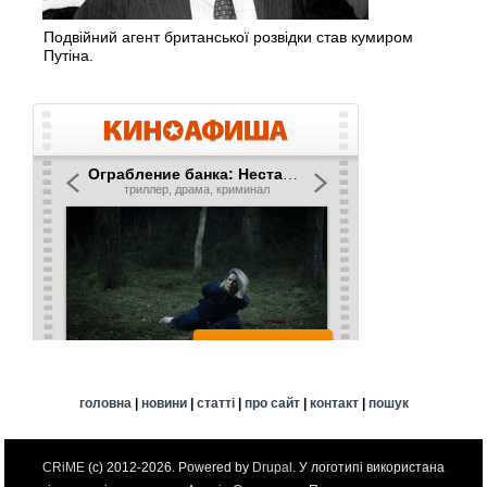
Подвійний агент британської розвідки став кумиром
Путіна.
головна
|
новини
|
статті
|
про сайт
|
контакт
|
пошук
CRiME
(c) 2012-2026. Powered by
Drupal
. У логотипі використана