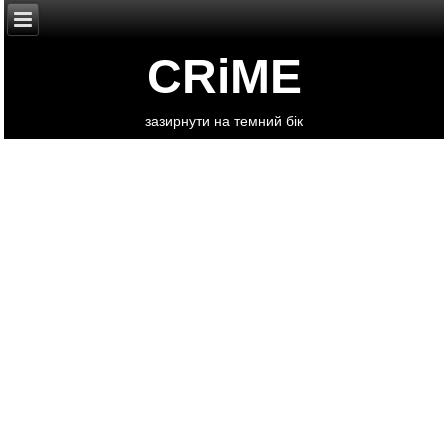
CRiME
зазирнути на темний бік