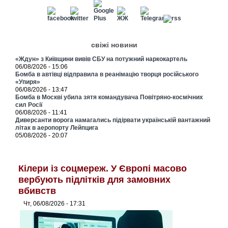
свіжі новини
«Ждун» з Київщини вивів СБУ на потужний наркокартель
06/08/2026 - 15:06
Бомба в автівці відправила в реанімацію творця російського
«Упиря»
06/08/2026 - 13:47
Бомба в Москві убила зятя командувача Повітряно-космічних
сил Росії
06/08/2026 - 11:41
Диверсанти ворога намагались підірвати українській вантажний
літак в аеропорту Лейпцига
05/08/2026 - 20:07
Кілери із соцмереж. У Європі масово
вербують підлітків для замовних
вбивств
Чт, 06/08/2026 - 17:31