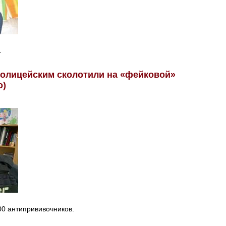
.
полицейским сколотили на «фейковой»
о)
00 антипрививочников.