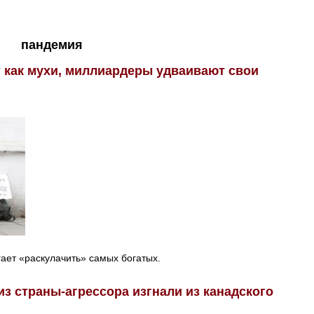
пандемия
 как мухи, миллиардеры удваивают свои
ает «раскулачить» самых богатых.
з страны-агрессора изгнали из канадского