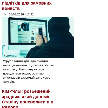
підлітків для замовних
вбивств
Чт, 06/08/2026 - 17:31
Угруповання для здійснення
нападів наймає підлітків і обіцяє
їм готівку. Розплачуватися
доводиться рідко, оскільки
виконавців зазвичай затримує
поліція.
Кім Філбі: розбещений
зрадник, який допоміг
Сталіну поневолити пів
Європи