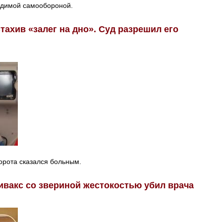
одимой самообороной.
тахив «залег на дно». Суд разрешил его
орота сказался больным.
ивакс со звериной жестокостью убил врача