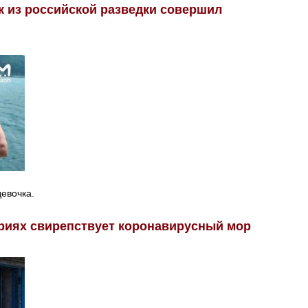
к из российской разведки совершил
девочка.
риях свирепствует коронавирусный мор