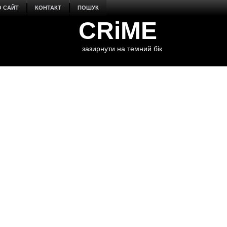
О САЙТ
КОНТАКТ
ПОШУК
CRiME
зазирнути на темний бік