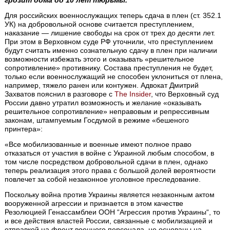
грозит дома до 10 лет тюрьмы.
Для российских военнослужащих теперь сдача в плен (ст. 352.1
УК) на добровольной основе считается преступлением,
наказание — лишение свободы на срок от трех до десяти лет.
При этом в Верховном суде РФ уточнили, что преступлением
будут считать именно сознательную сдачу в плен при наличии
возможности избежать этого и оказывать «решительное
сопротивление» противнику. Состава преступления не будет,
только если военнослужащий не способен уклониться от плена,
например, тяжело ранен или контужен. Адвокат Дмитрий
Захватов пояснил в разговоре с
The Insider
, что Верховный суд
России давно утратил возможность и желание «оказывать
решительное сопротивление» неправовым и репрессивным
законам, штампуемым Госдумой в режиме «бешеного
принтера»:
«Все мобилизованные и военные имеют полное право
отказаться от участия в войне с Украиной любым способом, в
том числе посредством добровольной сдачи в плен, однако
теперь реализация этого права с большой долей вероятности
повлечет за собой незаконное уголовное преследование.
Поскольку война против Украины является незаконным актом
вооруженной агрессии и признается в этом качестве
Резолюцией Генассамблеи ООН “Агрессия против Украины“, то
и все действия властей России, связанные с мобилизацией и
отправкой на фронт военного персонала, не основаны на