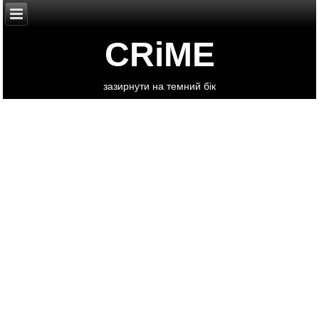
CRiME
зазирнути на темний бік