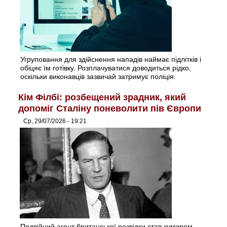
Угруповання для здійснення нападів наймає підлітків і
обіцяє їм готівку. Розплачуватися доводиться рідко,
оскільки виконавців зазвичай затримує поліція.
Кім Філбі: розбещений зрадник, який
допоміг Сталіну поневолити пів Європи
Ср, 29/07/2026 - 19:21
Подвійний агент британської розвідки став кумиром