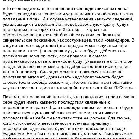
«По всей видимости, в отношении освободившихся из плена
будут проводиться проверки и устанавливаться обстоятельства
попадания в плен. И в случае установления каких-то сведений,
указывающих на возможную «недобровольную» сдачу, будут
проводиться проверки по этой статье — изучаться
обстоятельства конкретной боевой ситуации, собираться
свидетельские показания, как сослуживцев, так и командиров. В
отсутствие же свидетелей (что нередко может случаться при
попадании в плен) по-хорошему должна будет действовать
презумпция невиновности, если показания самого
привлекаемого к ответственности будут указывать на то, что он
предпринял всё возможное для добросовестного исполнения
долга (например, бился до момента, пока ему к голове не
приставили автомат), доказывать недобровольность будет
сложно (если вообще возможно). Но, опять же, нам пока такие
случаи неизвестны, хотя статья действует с сентября 2022 года.
Пока что нет оснований полагать, что попадание в плен само по
себе будет иметь какие-то последствия связанные с
поражением в правах. Если освободившийся из плена не будет
привлекаться к уголовной ответственности, то и никаких
последствий на себе он испытать тоже не должен. Для тех же,
кого к уголовной ответственности всё-таки привлекут,
последствия однозначно будут, и в виде наказания и в виде
судимости. Но я бы не стал исключать, что могут быть какие-то