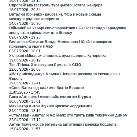
16/07/2026 - 18:15
Європейська гастроль турецького Остапа Бендера
15/07/2026 - 20:34
Виталий Юрченко - работа на ФСБ и новые схемы
международного афериста
14/07/2026 - 16:30
Пійманий на хабарі екс-співробітник СБУ Олександр Карамушка
знову став «рішалою» для бізнесу
09/07/2026 - 19:28
Великі розбірки: як Влада Молчанова і Юрій Іванющенко
привернули увагу НАБУ
02/07/2026 - 18:01
У справі «Мідаса» з’явились вуха нардепа Кучеренка
19/06/2026 - 18:19
Тінь Тігіпка. Хто викупив Єрмака із СІЗО
22/05/2026 - 20:08
«Матір міскодингу» Альона Шевцова розпочала експансію в
Європу
19/05/2026 - 12:41
«Сенс Банк» під «дахом» братів Веселих
11/05/2026 - 17:45
Банк «Альянс» і «зелений» схематоз Шурми
10/05/2026 - 15:01
Махінатор Антон Шухнін брязкає «орденами»
24/04/2026 - 13:16
«Сталевар» Анатолій Афійчук: хто труїть киян токсичним димом
22/04/2026 - 17:12
Антон Ткаченко: смертельна автотроща і мережа борделів
15/04/2026 - 11:57