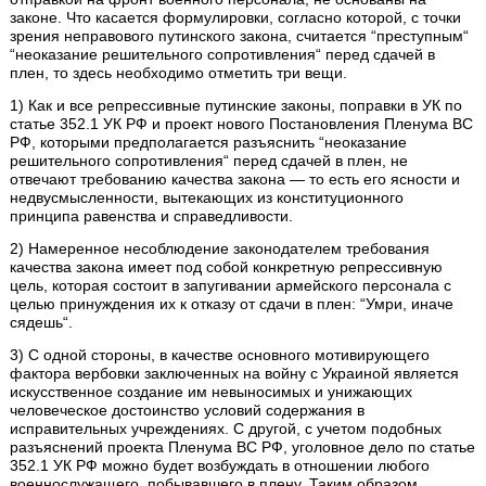
законе. Что касается формулировки, согласно которой, с точки
зрения неправового путинского закона, считается “преступным“
“неоказание решительного сопротивления“ перед сдачей в
плен, то здесь необходимо отметить три вещи.
1) Как и все репрессивные путинские законы, поправки в УК по
статье 352.1 УК РФ и проект нового Постановления Пленума ВС
РФ, которыми предполагается разъяснить “неоказание
решительного сопротивления“ перед сдачей в плен, не
отвечают требованию качества закона — то есть его ясности и
недвусмысленности, вытекающих из конституционного
принципа равенства и справедливости.
2) Намеренное несоблюдение законодателем требования
качества закона имеет под собой конкретную репрессивную
цель, которая состоит в запугивании армейского персонала с
целью принуждения их к отказу от сдачи в плен: “Умри, иначе
сядешь“.
3) С одной стороны, в качестве основного мотивирующего
фактора вербовки заключенных на войну с Украиной является
искусственное создание им невыносимых и унижающих
человеческое достоинство условий содержания в
исправительных учреждениях. С другой, с учетом подобных
разъяснений проекта Пленума ВС РФ, уголовное дело по статье
352.1 УК РФ можно будет возбуждать в отношении любого
военнослужащего, побывавшего в плену. Таким образом,