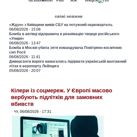
свіжі новини
«Ждун» з Київщини вивів СБУ на потужний наркокартель
06/08/2026 - 15:06
Бомба в автівці відправила в реанімацію творця російського
«Упиря»
06/08/2026 - 13:47
Бомба в Москві убила зятя командувача Повітряно-космічних
сил Росії
06/08/2026 - 11:41
Диверсанти ворога намагались підірвати українській вантажний
літак в аеропорту Лейпцига
05/08/2026 - 20:07
Кілери із соцмереж. У Європі масово
вербують підлітків для замовних
вбивств
Чт, 06/08/2026 - 17:31