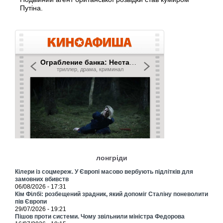
Путіна.
лонгріди
Кілери із соцмереж. У Європі масово вербують підлітків для
замовних вбивств
06/08/2026 - 17:31
Кім Філбі: розбещений зрадник, який допоміг Сталіну поневолити
пів Європи
29/07/2026 - 19:21
Пішов проти системи. Чому звільнили міністра Федорова