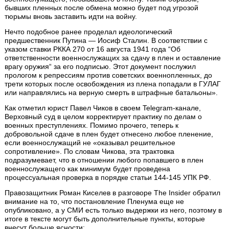
бывших пленных после обмена можно будет под угрозой
тюрьмы вновь заставить идти на войну.
Нечто подобное ранее проделал идеологический
предшественник Путина — Иосиф Сталин. В соответствии с
указом ставки РККА 270 от 16 августа 1941 года “Об
ответственности военнослужащих за сдачу в плен и оставление
врагу оружия“ за его подписью. Этот документ послужил
прологом к репрессиям против советских военнопленных, до
трети которых после освобождения из плена попадали в ГУЛАГ
или направлялись на верную смерть в штрафные батальоны».
Как отметил юрист Павел Чиков в своем Telegram-канале,
Верховный суд в целом корректирует практику по делам о
военных преступлениях. Помимо прочего, теперь к
добровольной сдаче в плен будет отнесено любое пленение,
если военнослужащий не «оказывал решительное
сопротивление». По словам Чикова, эта трактовка
подразумевает, что в отношении любого попавшего в плен
военнослужащего как минимум будет проведена
процессуальная проверка в порядке статьи 144-145 УПК РФ.
Правозащитник Роман Киселев в разговоре The Insider обратил
внимание на то, что постановление Пленума еще не
опубликовано, а у СМИ есть только выдержки из него, поэтому в
итоге в тексте могут быть дополнительные пункты, которые
внесут больше ясности: