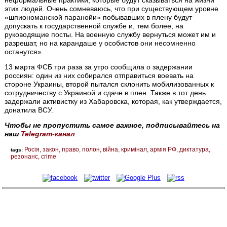
неформальные практики, которые будут сказываться на жизни
этих людей. Очень сомневаюсь, что при существующем уровне
«шпиономанской паранойи» побывавших в плену будут
допускать к государственной службе и, тем более, на
руководящие посты. На военную службу вернуться может им и
разрешат, но на карандаше у особистов они несомненно
останутся».
13 марта ФСБ три раза за утро сообщила о задержании
россиян: один из них собирался отправиться воевать на
стороне Украины, второй пытался склонить мобилизованных к
сотрудничеству с Украиной и сдаче в плен. Также в тот день
задержали активистку из Хабаровска, которая, как утверждается,
донатила ВСУ.
Чтобы не пропустить самое важное, подписывайтесь на
наш
Telegram-канал
.
Росія
закон
право
полон
війна
кримінал
армія РФ
диктатура
tags:
резонанс
crime