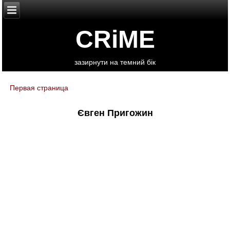
CRiME
зазирнути на темний бік
Первая страница
You are here
Євген Пригожин