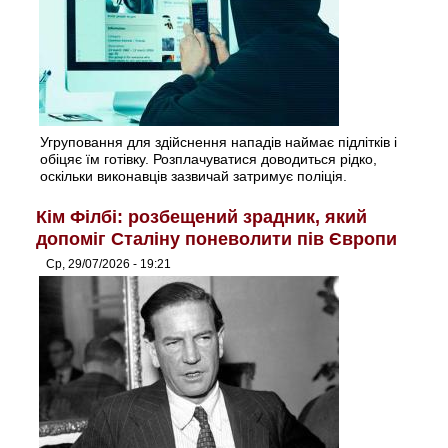
Угруповання для здійснення нападів наймає підлітків і
обіцяє їм готівку. Розплачуватися доводиться рідко,
оскільки виконавців зазвичай затримує поліція.
Кім Філбі: розбещений зрадник, який
допоміг Сталіну поневолити пів Європи
Ср, 29/07/2026 - 19:21