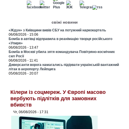
свіжі новини
«Ждун» з Київщини вивів СБУ на потужний наркокартель
06/08/2026 - 15:06
Бомба в автівці відправила в реанімацію творця російського
«Упиря»
06/08/2026 - 13:47
Бомба в Москві убила зятя командувача Повітряно-космічних
сил Росії
06/08/2026 - 11:41
Диверсанти ворога намагались підірвати українській вантажний
літак в аеропорту Лейпцига
05/08/2026 - 20:07
Кілери із соцмереж. У Європі масово
вербують підлітків для замовних
вбивств
Чт, 06/08/2026 - 17:31