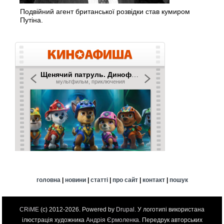
Подвійний агент британської розвідки став кумиром
Путіна.
головна
|
новини
|
статті
|
про сайт
|
контакт
|
пошук
CRiME
(c) 2012-2026. Powered by
Drupal
. У логотипі використана
ілюстрація художника
Андрія Єрмоленка
. Передрук авторських