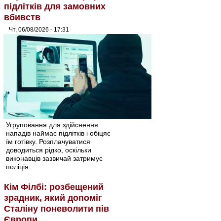
підлітків для замовних
вбивств
Чт, 06/08/2026 - 17:31
Угруповання для здійснення
нападів наймає підлітків і обіцяє
їм готівку. Розплачуватися
доводиться рідко, оскільки
виконавців зазвичай затримує
поліція.
Кім Філбі: розбещений
зрадник, який допоміг
Сталіну поневолити пів
Європи