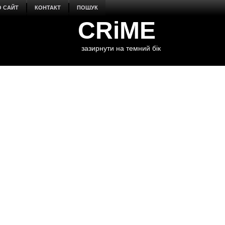
О САЙТ
КОНТАКТ
ПОШУК
CRiME
зазирнути на темний бік