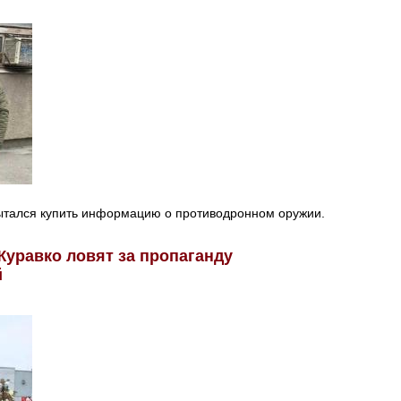
пытался купить информацию о противодронном оружии.
уравко ловят за пропаганду
й