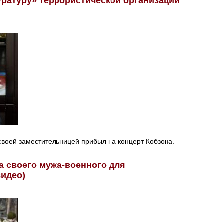
уратуру» террористической организации
своей заместительницей прибыл на концерт Кобзона.
а своего мужа-военного для
видео)