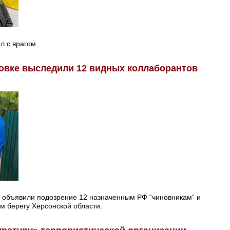
л с врагом.
ховке выследили 12 видных коллаборантов
 объявили подозрение 12 назначенным РФ “чиновникам” и
м берегу Херсонской области.