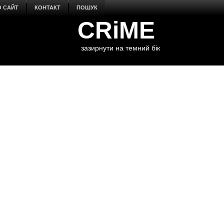
О САЙТ
КОНТАКТ
ПОШУК
CRiME
зазирнути на темний бік