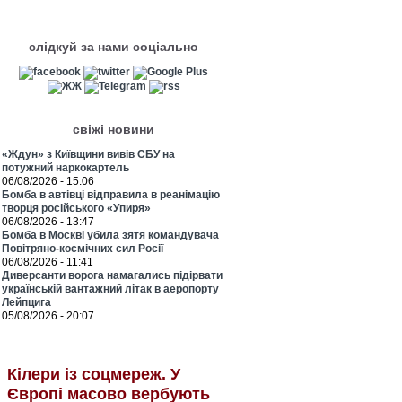
слідкуй за нами соціально
свіжі новини
«Ждун» з Київщини вивів СБУ на
потужний наркокартель
06/08/2026 - 15:06
Бомба в автівці відправила в реанімацію
творця російського «Упиря»
06/08/2026 - 13:47
Бомба в Москві убила зятя командувача
Повітряно-космічних сил Росії
06/08/2026 - 11:41
Диверсанти ворога намагались підірвати
українській вантажний літак в аеропорту
Лейпцига
05/08/2026 - 20:07
Кілери із соцмереж. У
Європі масово вербують