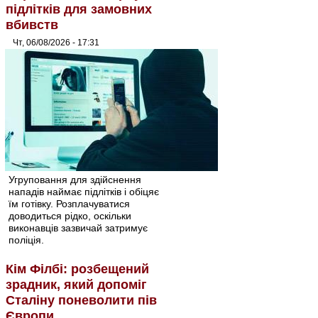
підлітків для замовних
вбивств
Чт, 06/08/2026 - 17:31
Угруповання для здійснення
нападів наймає підлітків і обіцяє
їм готівку. Розплачуватися
доводиться рідко, оскільки
виконавців зазвичай затримує
поліція.
Кім Філбі: розбещений
зрадник, який допоміг
Сталіну поневолити пів
Європи