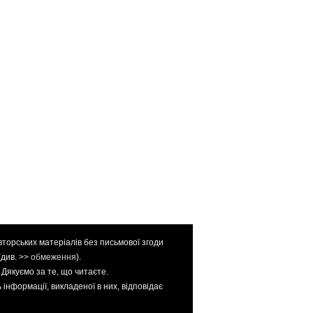
вторських матеріалів без письмової згоди
(див. >>
обмеження
).
. Дякуємо за те, що читаєте.
інформації, викладеної в них, відповідає