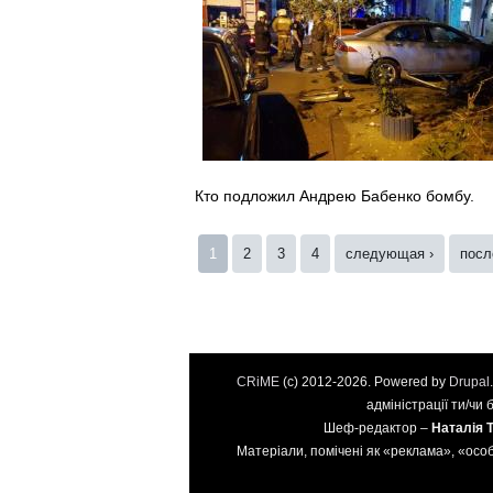
Кто подложил Андрею Бабенко бомбу.
Страницы
1
2
3
4
следующая ›
посл
CRiME
(c) 2012-2026. Powered by
Drupal
адміністрації ти/чи
Шеф-редактор –
Наталія 
Матеріали, помічені як «реклама», «особ