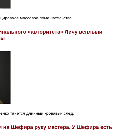
оцировала массовое помешательство.
инального «авторитета» Личу всплыли
ны
нко тянется длинный кровавый след.
и на Шефира руку мастера. У Шефира есть