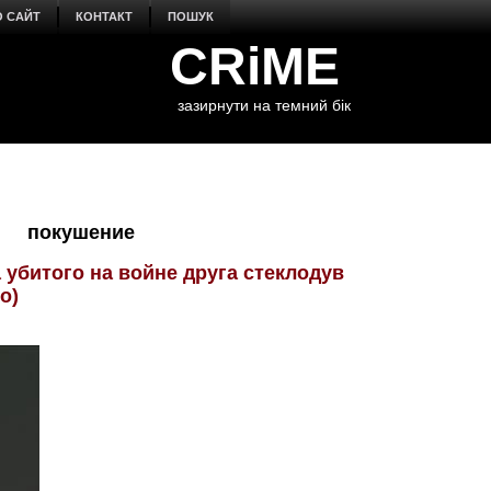
О САЙТ
КОНТАКТ
ПОШУК
CRiME
зазирнути на темний бік
покушение
 убитого на войне друга стеклодув
о)