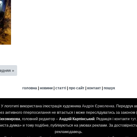
едняя »
головна
|
новини
|
статті
|
про сайт
|
контакт
|
пошук
. У логотипі використана ілюстрація художника
Андрія Єрмоленка
. Передрук а
 без активного гіперпосилання не вітається і може переслідуватись за законом 
Тихомирова
, головний редактор –
Андрій Карпінський
. Редакція і контакти
тут
иста думка» и тому подібне, публікуються на умовах реклами. За достовірність 
рекламодавець.