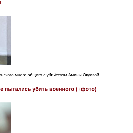
м
нского много общего с убийством Амины Окуевой.
ве пытались убить военного (+фото)