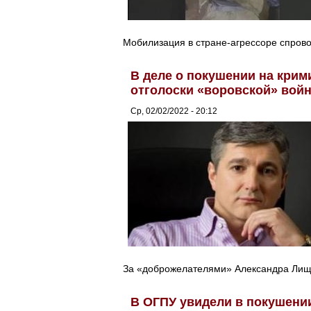
Мобилизация в стране-агрессоре спров
В деле о покушении на крим
отголоски «воровской» вой
Ср, 02/02/2022 - 20:12
За «доброжелателями» Александра Лище
В ОГПУ увидели в покушени