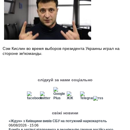
Сэм Кислин во время выборов президента Украины играл на
стороне зе!команды.
слідкуй за нами соціально
свіжі новини
«Ждун» з Київщини вивів СБУ на потужний наркокартель
06/08/2026 - 15:06
Бомба в автівці відправила в реанімацію творця російського