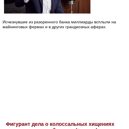
Исчезнувшие из разоренного банка миллиарды всплыли на
майнинговых фермах и в других грандиозных аферах.
Фигурант дела о колоссальных хищениях