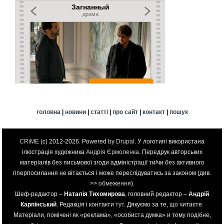
головна
|
новини
|
статті
|
про сайт
|
контакт
|
пошук
CRiME
(c) 2012-2026. Powered by
Drupal
. У логотипі використана
ілюстрація художника
Андрія Єрмоленка
. Передрук авторських
матеріалів без письмової згоди адміністрації ти/чи без активного
гіперпосилання не вітається і може переслідуватись за законом (див.
>>
обмеження
).
Шеф-редактор –
Наталія Тихомирова
, головний редактор –
Андрій
Карпінський
. Редакція і контакти
тут
. Дякуємо за те, що читаєте.
Матеріали, помічені як «реклама», «особиста думка» и тому подібне,