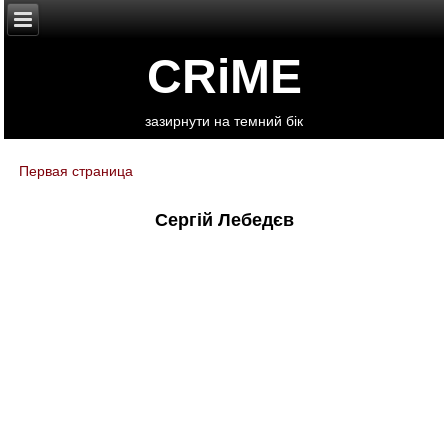
CRiME
зазирнути на темний бік
Первая страница
You are here
Сергій Лебедєв