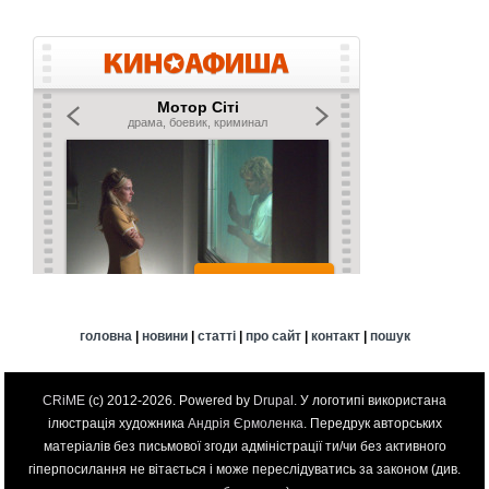
головна
|
новини
|
статті
|
про сайт
|
контакт
|
пошук
CRiME
(c) 2012-2026. Powered by
Drupal
. У логотипі використана
ілюстрація художника
Андрія Єрмоленка
. Передрук авторських
матеріалів без письмової згоди адміністрації ти/чи без активного
гіперпосилання не вітається і може переслідуватись за законом (див.